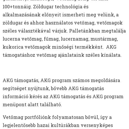
AKG TÁMOGATÁS
100+tonnáig. Zöldugar technológia és
MELORÁCIÓS RETEK VETŐMAG
alkalmazásának előnyeit ismerheti meg velünk, a
NÉGERMAG VETŐMAG
zöldugar és ahhoz használatos vetőmag, vetőmagok
széles választékával várjuk. Palletánkban megtalálja
lucerna vetőmag, fűmag, lucernamag, mustármag,
kukorica vetőmagok minőségi termékként. AKG
támogatáshoz vetőmag ajánlataink széles kínálata.
AKG támogatás, AKG program számos megoldására
segítséget nyújtunk, bővebb AKG támogatás
információ kérés az AKG támogatás és AKG program
menüpont alatt található.
Vetőmag portfóliónk folyamatosan bővül, így a
legjelentősebb hazai kultúrákban versenyképes