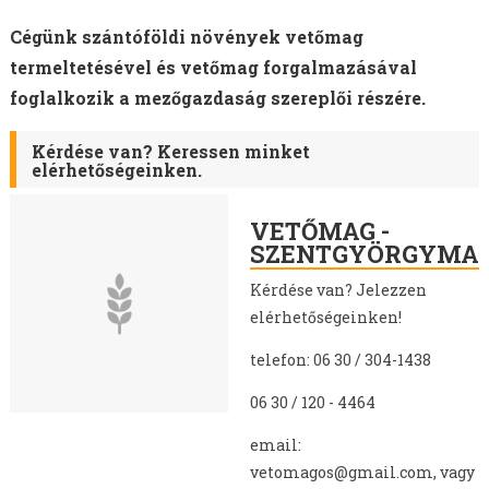
MOHAR VETŐMAG
HEREFÉLÉK
Cégünk szántóföldi növények vetőmag
SZARVASKEREP VETŐMAG
termeltetésével és vetőmag forgalmazásával
SZUDÁNIFŰ VETŐMAG
foglalkozik a mezőgazdaság szereplői részére.
CIROK VETŐMAG
Kérdése van? Keressen minket
KÖLES VETŐMAG
elérhetőségeinken.
KUKORICA VETŐMAG
BÜKKÖNY VETŐMAG
VETŐMAG -
BORSÓ VETŐMAG
SZENTGYÖRGYMA
FACÉLIA VETŐMAG
Kérdése van? Jel
ezzen
BALTACÍM VETŐMAG
elérhetőségein
ken!
MÉHLEGELŐ KEVERÉKEK
telefon: 06 30 / 304-1438
VADLEGELŐ KEVERÉKEK
MUSTÁRMAG VETŐMAG
06 30 / 120 - 4464
OLAJRETEK VETŐMAG
email:
SOMKÓRÓ VETŐMAG
vetomagos@gmail.com, vagy