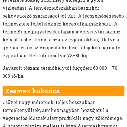
vízleadást. A tenyészidőszakban bármikor
bekövetkező szárazságot jól tűri. A legszélsőségesebb
termesztési feltételekhez képes alkalmazkodni. A
termelői megfigyelések alapján a versenytársakhoz
képest többet terem a száraz évjáratokban, illetve a
gyenge és rossz vízgazdálkodású talajokon bármely
évjáratban. Hektolitersúlya: 78–80 kg.
Javasolt tőszám termőhelytől függően: 60 000 – 70
000 tő/ha.
Zeamax kukorica
Csövei nagy méretűek, teljes hosszukban
termékenyültek, amihez nagyban hozzájárul a
vegetációs időszak alatt produkált nagy zöldtömege.
Alacsony tőszám mellett is kiváló terméshozamot