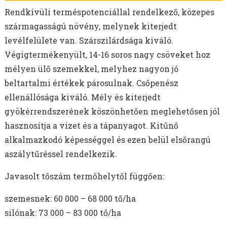
Rendkívüli terméspotenciállal rendelkező, közepes
szármagasságú növény, melynek kiterjedt
levélfelülete van. Szárszilárdsága kiváló.
Végigtermékenyült, 14-16 soros nagy csöveket hoz
mélyen ülő szemekkel, melyhez nagyon jó
beltartalmi értékek párosulnak. Csőpenész
ellenállósága kiváló. Mély és kiterjedt
gyökérrendszerének köszönhetően meglehetősen jól
hasznosítja a vizet és a tápanyagot. Kitűnő
alkalmazkodó képességgel és ezen belül elsőrangú
aszálytűréssel rendelkezik.
Javasolt tőszám termőhelytől függően:
szemesnek: 60 000 – 68 000 tő/ha
silónak: 73 000 – 83 000 tő/ha