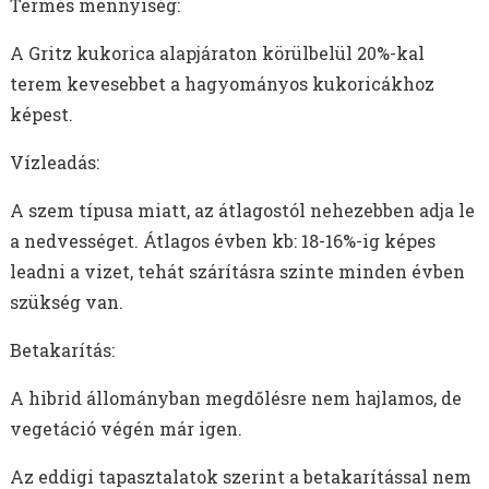
Termés mennyiség:
A Gritz kukorica alapjáraton körülbelül 20%-kal
terem kevesebbet a hagyományos kukoricákhoz
képest.
Vízleadás:
A szem típusa miatt, az átlagostól nehezebben adja le
a nedvességet. Átlagos évben kb: 18-16%-ig képes
leadni a vizet, tehát szárításra szinte minden évben
szükség van.
Betakarítás:
A hibrid állományban megdőlésre nem hajlamos, de
vegetáció végén már igen.
Az eddigi tapasztalatok szerint a betakarítással nem