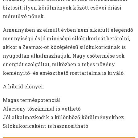
biztosít, ilyen körülmények között csövei óriási
méretűvé nőnek.
Amennyiben az elmúlt évben nem sikerült elegendő
mennyiségű és jó minőségű silókukoricát betárolni,
akkor a Zeamax-ot középérésű silókukoricának is
nyugodtan alkalmazhatjuk. Nagy csőtermése sok
energiát szolgáltat, miközben a teljes növény
keményítő- és emészthető rosttartalma is kiváló.
A hibrid előnyei:
Magas terméspotenciál
Alacsony tőszámmal is vethető
Jól alkalmazkodik a különböző körülményekhez
Silókukoricaként is hasznosítható