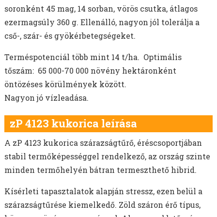
AKG TÁMOGATÁS
soronként 45 mag, 14 sorban, vörös csutka, átlagos
MELORÁCIÓS RETEK VETŐMAG
ezermagsúly 360 g. Ellenálló, nagyon jól tolerálja a
NÉGERMAG VETŐMAG
cső-, szár- és gyökérbetegségeket.
Terméspotenciál több mint 14 t/ha. Optimális
tőszám: 65 000-70 000 növény hektáronként
öntözéses körülmények között.
Nagyon jó vízleadása.
zP 4123 kukorica leírása
A zP 4123 kukorica szárazságtűrő, éréscsoportjában
stabil termőképességgel rendelkező, az ország szinte
minden termőhelyén bátran termeszthető hibrid.
Kísérleti tapasztalatok alapján stressz, ezen belül a
szárazságtűrése kiemelkedő. Zöld száron érő típus,