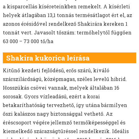
a kisparcellás kíséreteinkben remekelt. A kísérleti
helyek átlagában 13,1 tonnás termésátlagot ért el, az
azonos érésidővel rendelkező Shakirára kereken 1
tonnát vert. Javasolt tőszám: termőhelytől függően
63 000 – 73 000 tő/ha
Shakira kukorica leírása
Kitűnő kezdeti fejlődésű, erős szárú, kiváló
szárszilárdságú, középmagas, széles levelű hibrid.
Hosszúkás csövei vannak, melyek általában 16
sorosak. Gyors vízleadású, ezért a korai
betakaríthatóság tervezhető, így utána bármilyen
őszi kalászos nagy biztonsággal vethető. Az
éréscsoport végére jellemző termőképességgel és
kiemelkedő szárazságtűréssel rendelkezik. Ideális