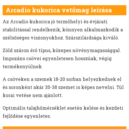
MOHAR VETŐMAG
HEREFÉLÉK
Arcadio kukorica vetőmag leírása
SZARVASKEREP VETŐMAG
Az Arcadio kukorica jó termőhelyi és évjárati
SZUDÁNIFŰ VETŐMAG
stabilitással rendelkezik, könnyen alkalmazkodik a
CIROK VETŐMAG
szélsőséges viszonyokhoz. Szárszilárdsága kiváló.
KÖLES VETŐMAG
KUKORICA VETŐMAG
Zöld száron érő típus, közepes növénymagassággal.
BÜKKÖNY VETŐMAG
Impozáns csövei egyenletesen hosszúak, végig
BORSÓ VETŐMAG
termékenyülnek.
FACÉLIA VETŐMAG
A csöveken a szemek 18-20 sorban helyezkednek el
BALTACÍM VETŐMAG
és soronként akár 35-38 szemet is képes nevelni. Túl
MÉHLEGELŐ KEVERÉKEK
korai vetése nem ajánlott.
VADLEGELŐ KEVERÉKEK
MUSTÁRMAG VETŐMAG
Optimális talajhőmérséklet esetén kelése és kezdeti
OLAJRETEK VETŐMAG
fejlődése egyenletes.
SOMKÓRÓ VETŐMAG