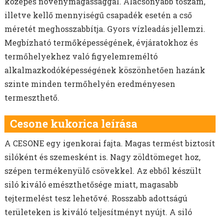
közepes növénymagassággal. Alacsonyabb tőszám,
illetve kellő mennyiségű csapadék esetén a cső
méretét meghosszabbítja. Gyors vízleadás jellemzi.
Megbízható termőképességének, évjáratokhoz és
termőhelyekhez való figyelemreméltó
alkalmazkodóképességének köszönhetően hazánk
szinte minden termőhelyén eredményesen
termeszthető.
Cesone kukorica leírása
A CESONE egy igenkorai fajta. Magas termést biztosít
silóként és szemesként is. Nagy zöldtömeget hoz,
szépen termékenyülő csövekkel. Az ebből készült
siló kiváló emészthetősége miatt, magasabb
tejtermelést tesz lehetővé. Rosszabb adottságú
területeken is kiváló teljesítményt nyújt. A siló