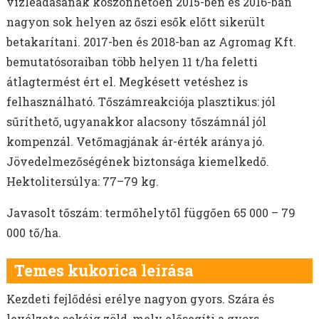
vízleadásának köszönhetően 2015-ben és 2016-ban
nagyon sok helyen az őszi esők előtt sikerült
betakarítani. 2017-ben és 2018-ban az Agromag Kft.
bemutatósoraiban több helyen 11 t/ha feletti
átlagtermést ért el. Megkésett vetéshez is
felhasználható. Tőszámreakciója plasztikus: jól
sűríthető, ugyanakkor alacsony tőszámnál jól
kompenzál. Vetőmagjának ár-érték aránya jó.
Jövedelmezőségének biztonsága kiemelkedő.
Hektolitersúlya: 77–79 kg.
Javasolt tőszám: termőhelytől függően 65 000 – 79
000 tő/ha.
Temes kukorica leírása
Kezdeti fejlődési erélye nagyon gyors. Szára és
levélzete sokáig zöld, mely elősegíti a gyors