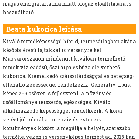
magas energiatartalma miatt biogáz előállítására is
használható.
Beata kukorica leírása
Kiváló termőképességű hibrid, termésátlagban akár a
későbbi érésű fajtákkal is versenyre kel.
Magyarországon mindenütt kiválóan termelhető,
remek vízleadású, őszi árpa és búza elé vethető
kukorica. Kiemelkedő szárszilárdsággal és betegség-
ellenálló képességgel rendelkezik. Generatív típus,
képes 2–3 csövet is fejleszteni. A növény és
csőállománya tetszetős, egészséges. Kiváló
alkalmazkodó képességgel rendelkezik. A korai
vetést jól tolerálja. Intenzív és extenzív
körülmények között is megállja a helyét, szárazabb
termőhelyeken is versenyképes termést ad. 2018-ban