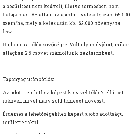
a besűrítést nem kedveli, illetve termésben nem
hálája meg. Az általunk ajánlott vetési tőszám 65.000
szem/ha, mely a kelés után kb.: 62.000 növény/ha
lesz.
Hajlamos a többcsövűségre. Volt olyan évjárat, mikor
átlagban 2,5 csövet számoltunk hektáronként.
Tápanyag utánpótlás:
Az adott területhez képest kicsivel több N ellátást
igényel, mivel nagy zöld tömeget növeszt.
Érdemes a lehetőségekhez képest a jobb adottságú
területre rakni.