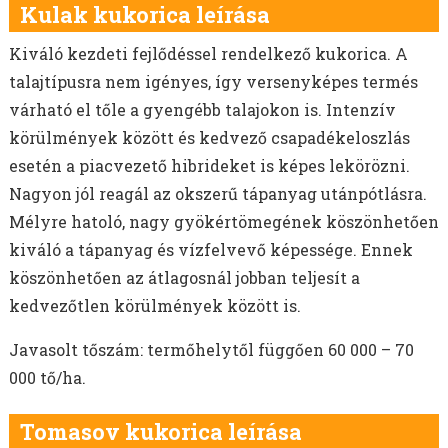
Kulak kukorica leírása
Kiváló kezdeti fejlődéssel rendelkező kukorica. A
talajtípusra nem igényes, így versenyképes termés
várható el tőle a gyengébb talajokon is. Intenzív
körülmények között és kedvező csapadékeloszlás
esetén a piacvezető hibrideket is képes lekörözni.
Nagyon jól reagál az okszerű tápanyag utánpótlásra.
Mélyre hatoló, nagy gyökértömegének köszönhetően
kiváló a tápanyag és vízfelvevő képessége. Ennek
köszönhetően az átlagosnál jobban teljesít a
kedvezőtlen körülmények között is.
Javasolt tőszám: termőhelytől függően 60 000 – 70
000 tő/ha.
Tomasov kukorica leírása