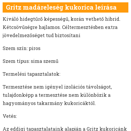
Gritz madáreleség kukorica leírása
Kiváló hidegtűrő képességű, korán vethető hibrid.
Kétcsövűségre hajlamos. Céltermesztésben extra
jövedelmezőséget tud biztosítani
Szem szín: piros
Szem típus: sima szemű
Termelési tapasztalatok:
Termesztése nem igényel izolációs távolságot,
tulajdonképp a termesztése nem különbözik a
hagyományos takarmány kukoricáktól.
Vetés:
Az eddigi tapasztalataink alapján a Gritz kukoricánk