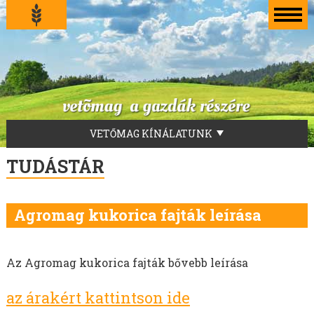
VETŐMAG KÍNÁLATUNK
LUCERNA VETŐMAG
TUDÁSTÁR
FŰVEKERÉKEK
AKG-ZÖLDUGAR
Agromag kukorica fajták leírása
TILLAGE-ZÖLDTRÁGYA-ZÖLDUGAR-MÉHLEGELŐ
ZÖLDTRÁGYA KEVERÉKEK
SZENÁZS KEVERÉKEK
Az Agromag kukorica fajták bővebb leírása
ZÖLDTAKARMÁNY KEVERÉKEK
az árakért kattintson ide
FÜVEK