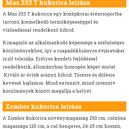
SZEGLETES LEDNEK
Mas 333 T kukorica leírása
GABONÁK - TAVASZI
A Mas 333 T kukorica egy középkorai éréscsoportba
GABONÁK - ŐSZI
tartozó, kiemelkedő termőképességgel és
SZÓJA VETŐMAG
vízleadással rendelkező hibrid.
ÉVELŐ ROZS VETŐMAG
REPCE
Kimagasló az alkalmazkodó képessége a szélsőséges
POHÁNKA/HAJDINA VETŐMAG
körülményekhez, így a csapadékhiányos évjáratokat
GÖRÖGSZÉNA VETŐMAG
is jól tolerálja. Erélyes kezdeti fejlődéssel
CSILLAGFÜRT VETŐMAG
rendelkezik, állományban homogén képet mutat.
CSICSERIBORSÓ VETŐMAG
Kiváló ár-érték arányú hibrid. Törésre és dőlésre
LÓBAB VETŐMAG
kevéssé hajlamos. Mind extenzív, mind intenzív
ŐSZI LENCSE VETŐMAG
körülmények között megállja a helyét.
OLAJLEN, OLAJTÖK VETŐMAG
Zombor kukorica leírása
FÉNYMAG VETŐMAG
NAPRAFORGÓ VETŐMAG
A Zombor kukorica növénymagasság 250 cm, csőzóna
MÁK VETŐMAG
magassága 120 cm, a cső hengeres, 24-25 cm hosszú,