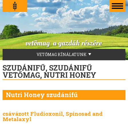
VETŐMAG KÍNÁLATUNK
LUCERNA VETŐMAG
SZUDÁNIFŰ, SZUDÁNIFŰ
FŰVEKERÉKEK
VETŐMAG, NUTRI HONEY
AKG-ZÖLDUGAR
TILLAGE-ZÖLDTRÁGYA-ZÖLDUGAR-MÉHLEGELŐ
Nutri Honey szudánifű
ZÖLDTRÁGYA KEVERÉKEK
SZENÁZS KEVERÉKEK
ZÖLDTAKARMÁNY KEVERÉKEK
csávázott Fludioxonil, Spinosad and
Metalaxyl
FÜVEK