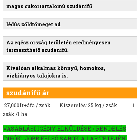
MOHAR VETŐMAG
magas cukortartalomú szudánifű
HEREFÉLÉK
SZARVASKEREP VETŐMAG
lédús zöldtömeget ad
SZUDÁNIFŰ VETŐMAG
PIPER SZUDÁNIFŰ
Az egész ország területén eredményesen
MATACO SZUDÁNIFŰ VETŐMAG
termeszthető szudánifű.
NUTRI HONEY SZUDÁNIFŰ VETŐMAG
GARDAVAN SZUDÁNIFŰ VETŐMAG
Kiválóan alkalmas könnyű, homokos,
SUZY SZUDÁNIFŰ VETŐMAG
vízhiányos talajokra is.
BOVITAL SZUDÁNIFŰ VETŐMAG
CREA SZUDÁNIFŰ VETŐMAG
szudánifű ár
ARAMIS SZUDÁNIFŰ VETŐMAG
27,000ft+áfa / zsák
Kiszerelés: 25 kg / zsák
1
MANILA SZUDÁNIFŰ VETŐMAG
zsák /1 ha
JUMBO STAR SZUDÁNIFŰ
GK CSABA SZUDÁNIFŰ VETŐMAG
VÁSÁRLÁSI IGÉNY ELKÜLDÉSE / RENDELÉS
AKLIMAT SZUDÁNIFŰ VETŐMAG
INFÓK: JOBB FELSŐ SAROK A LAP TETEJÉN