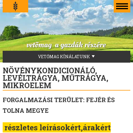
VETŐMAG KÍNÁLATUNK
LUCERNA VETŐMAG
NÖVÉNYKONDICIONÁLÓ,
FŰVEKERÉKEK
LEVÉLTRÁGYA, MŰTRÁGYA,
AKG-ZÖLDUGAR
MIKROELEM
TILLAGE-ZÖLDTRÁGYA-ZÖLDUGAR-MÉHLEGELŐ
FORGALMAZÁSI TERÜLET: FEJÉR ÉS
ZÖLDTRÁGYA KEVERÉKEK
SZENÁZS KEVERÉKEK
TOLNA MEGYE
ZÖLDTAKARMÁNY KEVERÉKEK
FÜVEK
részletes leírásokért,árakért