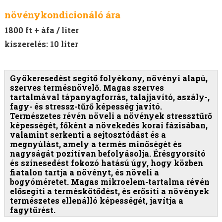
növénykondicionáló ára
1800 ft + áfa / liter
kiszerelés: 10 liter
Gyökeresedést segítő folyékony, növényi alapú,
szerves termésnövelő. Magas szerves
tartalmával tápanyagforrás, talajjavító, aszály-,
fagy- és stressz-tűrő képesség javító.
Természetes révén növeli a növények stressztűrő
képességét, főként a növekedés korai fázisában,
valamint serkenti a sejtosztódást és a
megnyúlást, amely a termés minőségét és
nagyságát pozitívan befolyásolja.
Érésgyorsító
és színesedést fokozó hatású úgy, hogy közben
fiatalon tartja a növényt, és növeli a
bogyóméretet. Magas mikroelem-tartalma révén
elősegíti a terméskötődést, és erősíti a növények
természetes ellenálló képességét, javítja a
fagytűrést.