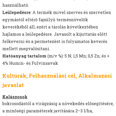
használható.
Leülepedésre
: A termék mivel szerves és szervetlen
egymástól eltérő fajsúlyú termésnövelők
keverékéből áll, ezért a tárolás következtében
hajlamos a leülepedésre. Javasolt a kijuttatás előtt
felkeverni és a permetezést is folyamatos keverés
mellett megvalósítani.
Hatóanyag tartalom
(m/v %): 5 N; 1,5 Mn; 0,5 Zn; és +
4% Humin- és Fulvinsavak
Kultúrák, Felhasználási cél, Alkalmazási
javaslat
Kalászosok
bokrosodástól a virágzásig a növekedés elősegítésére,
a minőségi paraméterek javítására 2–3 l/ha,