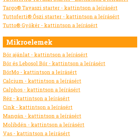
AKG TÁMOGATÁS
Targo® Tavaszi starter - kattintson a leírásért
MELORÁCIÓS RETEK VETŐMAG
Tuttoferti® Őszi starter - kattintson a leírásért
NÉGERMAG VETŐMAG
Tutto® Gyökér - kattintson a leírásért
Mikroelemek
Bór ajánlat - kattintson a leírásért
Bór és Lebosol Bór - kattintson a leírásért
BórMo - kattintson a leírásért
Calcium - kattintson a leírásért
Calphos - kattintson a leírásért
Réz - kattintson a leírásért
Cink - kattintson a leírásért
Mangán - kattintson a leírásért
Molibdén - kattintson a leírásért
Vas - kattintson a leírásért