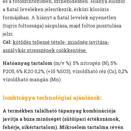
és a fotoszintézisben, színeződésben. Hiánya először
a fiatal leveleken jelentkezik, érközi klorózis
formájában. A hiányt a fiatal levelek egyenetlen
(tigris foltossága) sárgulása, majd foltos pusztulása
jelzi.
Cél:
kötődés teljessé tétele- minőség javítása-
aszálykár stresszének csökkentése.
Hatóanyag tartalom
(m/v %): 5% nitrogén (N), 5%
P2O5, 6% K2O 0,2%, (+10 %SO3), vízoldható réz (Cu), 0,2%
vízoldható mangán (Mn)
lombtrágya technológiai ajánlások:
A termékben található tápanyag kombinációja
javítja a búza minőségét (sütőipari értékszámok,
fehérje, sikértartalom). Mikroelem tartalma révén