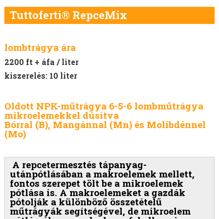
Tuttoferti® RepceMix
lombtrágya ára
2200 ft + áfa / liter
kiszerelés: 10 liter
Oldott NPK-műtrágya 6-5-6 lombműtrágya
mikroelemekkel dúsítva
Bórral (B), Mangánnal (Mn) és Molibdénnel
(Mo)
A repcetermesztés tápanyag-
utánpótlásában a makroelemek mellett,
fontos szerepet tölt be a mikroelemek
pótlása is. A makroelemeket a gazdák
pótolják a különböző összetételű
műtrágyák segítségével, de mikroelem