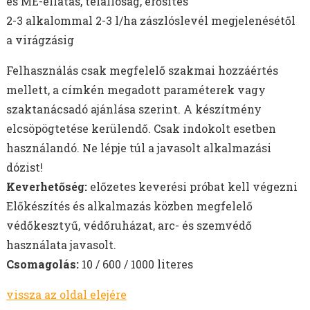
és ME-ellátás, télállóság, erősítés
2-3 alkalommal 2-3 l/ha zászlóslevél megjelenésétől
a virágzásig
Felhasználás csak megfelelő szakmai hozzáértés
mellett, a címkén megadott paraméterek vagy
szaktanácsadó ajánlása szerint. A készítmény
elcsöpögtetése kerülendő. Csak indokolt esetben
használandó. Ne lépje túl a javasolt alkalmazási
dózist!
Keverhetőség:
előzetes keverési próbat kell végezni
Előkészítés és alkalmazás közben megfelelő
védőkesztyű, védőruházat, arc- és szemvédő
használata javasolt.
Csomagolás:
10 / 600 / 1000 literes
vissza az oldal elejére