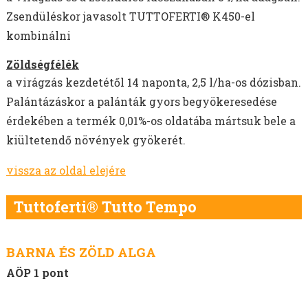
Zsendüléskor javasolt TUTTOFERTI® K450-el
kombinálni
Zöldségfélék
a virágzás kezdetétől 14 naponta, 2,5 l/ha-os dózisban.
Palántázáskor a palánták gyors begyökeresedése
érdekében a termék 0,01%-os oldatába mártsuk bele a
kiültetendő növények gyökerét.
vissza az oldal elejére
Tuttoferti® Tutto Tempo
BARNA ÉS ZÖLD ALGA
AÖP 1 pont