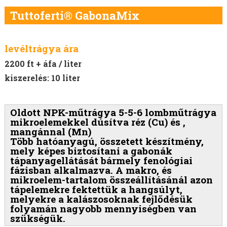
Tuttoferti® GabonaMix
levéltrágya ára
2200 ft + áfa / liter
kiszerelés: 10 liter
Oldott NPK-műtrágya 5-5-6 lombműtrágya
mikroelemekkel dúsítva réz (Cu) és ,
mangánnal (Mn)
Több hatóanyagú, összetett készítmény,
mely képes biztosítani a gabonák
tápanyagellátását bármely fenológiai
fázisban alkalmazva. A makro, és
mikroelem-tartalom összeállításánál azon
tápelemekre fektettük a hangsúlyt,
melyekre a kalászosoknak fejlődésük
folyamán nagyobb mennyiségben van
szükségük.