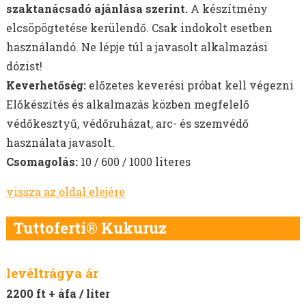
szaktanácsadó ajánlása szerint.
A készítmény
elcsöpögtetése kerülendő. Csak indokolt esetben
használandó. Ne lépje túl a javasolt alkalmazási
dózist!
Keverhetőség:
előzetes keverési próbat kell végezni
Előkészítés és alkalmazás közben megfelelő
védőkesztyű, védőruházat, arc- és szemvédő
használata javasolt.
Csomagolás:
10 / 600 / 1000 literes
vissza az oldal elejére
Tuttoferti® Kukuruz
levéltrágya ár
2200 ft + áfa / liter