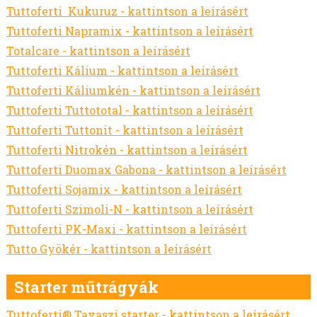
SZEGLETES LEDNEK
Tuttoferti Kukuruz - kattintson a leírásért
GABONÁK - TAVASZI
Tuttoferti Napramix - kattintson a leírásért
GABONÁK - ŐSZI
Totalcare - kattintson a leírásért
SZÓJA VETŐMAG
Tuttoferti Kálium - kattintson a leírásért
ÉVELŐ ROZS VETŐMAG
Tuttoferti Káliumkén - kattintson a leírásért
REPCE
Tuttoferti Tuttototal - kattintson a leírásért
POHÁNKA/HAJDINA VETŐMAG
Tuttoferti Tuttonit - kattintson a leírásért
GÖRÖGSZÉNA VETŐMAG
Tuttoferti Nitrokén - kattintson a leírásért
CSILLAGFÜRT VETŐMAG
Tuttoferti Duomax Gabona - kattintson a leírásért
CSICSERIBORSÓ VETŐMAG
Tuttoferti Sojamix - kattintson a leírásért
LÓBAB VETŐMAG
Tuttoferti Szimoli-N - kattintson a leírásért
ŐSZI LENCSE VETŐMAG
Tuttoferti PK-Maxi - kattintson a leírásért
OLAJLEN, OLAJTÖK VETŐMAG
Tutto Gyökér - kattintson a leírásért
FÉNYMAG VETŐMAG
NAPRAFORGÓ VETŐMAG
Starter műtrágyák
MÁK VETŐMAG
Tuttoferti® Tavaszi starter - kattintson a leírásért