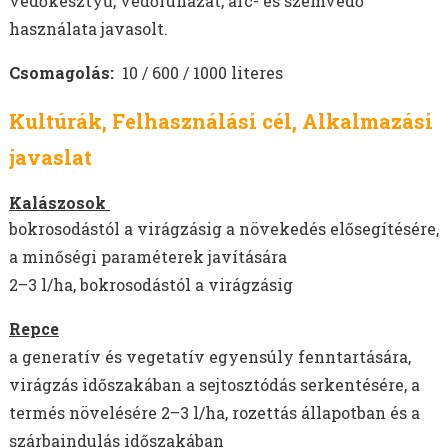
védőkesztyű, védőruházat, arc- és szemvédő
használata javasolt.
Csomagolás:
10 / 600 / 1000 literes
Kultúrák, Felhasználási cél, Alkalmazási
javaslat
Kalászosok
bokrosodástól a virágzásig a növekedés elősegítésére,
a minőségi paraméterek javítására
2–3 l/ha, bokrosodástól a virágzásig
Repce
a generatív és vegetatív egyensúly fenntartására,
virágzás időszakában a sejtosztódás serkentésére, a
termés növelésére
2–3 l/ha, rozettás állapotban és a
szárbaindulás időszakában