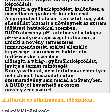
képződését.
Elősegíti a gyökérképződést, különösen a
másodlagos gyökerek kialakulását.
A cyroprotect hatáson keresztül, nagyobb
ellenállást biztosít a növénynek az extrém
időjárási hatásokkal szemben.
RUDD alacsony pH tartalmával a talajok
pH-szabályozóképességét is biztosítja.
Erősíti a növény természetes
immunrendszerét, ezáltal ellenálló
képességét a vírusos és bakteriális
fertőzésekkel szemben.
Elősegíti a virág-, gyümölcsképződést,
javítja a termés minőségét
Környezetbarát, nem tartalmaz semmilyen
nehézfémet, használata után
szermaradvány sem marad a növényben.
A RUDD jól keverhető az összes
növényvédő szerrel
Kultúrák és alkalmazási időszakok:
Szántóföldi növények: