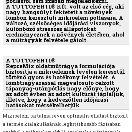
pótlásról sem szabad megfeledkezni.
A TUTTOFERTI® Kft. volt az első cég, aki
nagy hangsúlyt fektetett a növények
lombon keresztüli mikroelem pótlására. A
változó, szélsőséges időjárási viszonyok,
különböző stresszes állapotokat
eredményeznek a növények életében, ahol
a műtrágyák felvétele gátolt.
A TUTTOFERTI®
RepceMix oldatműtrágya formulációja
biztosítja a mikroelemek levélen keresztül
történő gyors és hatékony felvételét. A
lombtrágyázással megvalósuló célzott
tápanyag-utánpótlás nagy előnye, hogy
az adott évben az adott kultúrát tápláljuk,
illetve, hogy a kedvezőtlen időjárási
hatásokat mérsékelhetjük.
Mikroelem tartalma révén optimális ellátást biztosít
a termés kialakulásának legkritikusabb fázisában