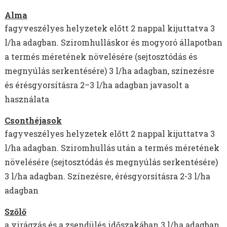
Alma
fagyveszélyes helyzetek előtt 2 nappal kijuttatva 3
l/ha adagban. Sziromhulláskor és mogyoró állapotban
a termés méretének növelésére (sejtosztódás és
megnyúlás serkentésére) 3 l/ha adagban, színezésre
és érésgyorsításra 2–3 l/ha adagban javasolt a
használata
Csonthéjasok
fagyveszélyes helyzetek előtt 2 nappal kijuttatva 3
l/ha adagban. Sziromhullás után a termés méretének
növelésére (sejtosztódás és megnyúlás serkentésére)
3 l/ha adagban. Színezésre, érésgyorsításra 2-3 l/ha
adagban
Szőlő
a virágzás és a zsendülés időszakában 3 l/ha adagban.