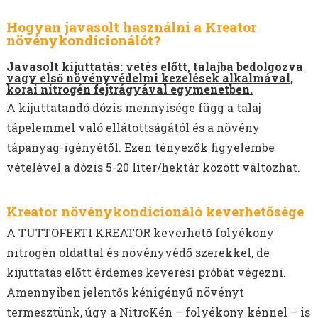
Hogyan javasolt használni a Kreator
növénykondícionálót?
Javasolt kijuttatás: vetés előtt, talajba bedolgozva
vagy első növényvédelmi kezelések alkalmával,
korai nitrogén fejtrágyával egymenetben.
A kijuttatandó dózis mennyisége függ a talaj
tápelemmel való ellátottságától és a növény
tápanyag-igényétől. Ezen tényezők figyelembe
vételével a dózis 5-20 liter/hektár között változhat.
Kreator növénykondícionáló keverhetősége
A TUTTOFERTI KREATOR keverhető folyékony
nitrogén oldattal és növényvédő szerekkel, de
kijuttatás előtt érdemes keverési próbát végezni.
Amennyiben jelentős kénigényű növényt
termesztünk, úgy a NitroKén – folyékony kénnel – is