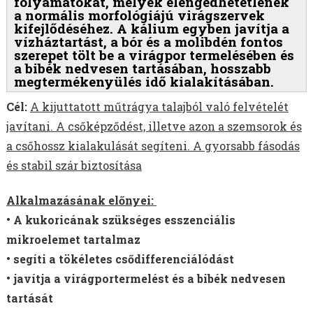
folyamatokat, melyek elengedhetetlenek
a normális morfológiájú virágszervek
kifejlődéséhez. A kálium egyben javítja a
vízháztartást, a bór és a molibdén fontos
szerepet tölt be a virágpor termelésében és
a bibék nedvesen tartásában, hosszabb
megtermékenyülés idő kialakításában.
Cél:
A kijuttatott műtrágya talajból való felvételét
javítani.
A csőképződést, illetve azon a szemsorok és
a csőhossz kialakulását segíteni.
A gyorsabb fásodás
és stabil szár biztosítása
Alkalmazásának előnyei:
• A kukoricának szükséges esszenciális
mikroelemet tartalmaz
• segíti a tökéletes csődifferenciálódást
• javítja a virágportermelést és a bibék nedvesen
tartását