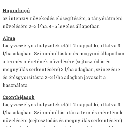
Napraforgó
az intenzív növekedés elősegítésére, a tányérátmérő
növelésére
2–3 l/ha, 4–6 leveles állapotban
Alma
fagyveszélyes helyzetek előtt 2 nappal kijuttatva 3
l/ha adagban. Sziromhulláskor és mogyoró állapotban
a termés méretének növelésére (sejtosztódás és
megnyúlás serkentésére) 3 l/ha adagban, színezésre
és érésgyorsításra 2–3 l/ha adagban javasolt a
használata.
Csonthéjasok
fagyveszélyes helyzetek előtt 2 nappal kijuttatva 3
l/ha adagban. Sziromhullás után a termés méretének
növelésére (sejtosztódás és megnyúlás serkentésére)