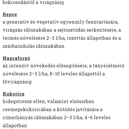
bokrosodástól a virágzásig
Repce
a generatív és vegetatív egyensúly fenntartására,
virágzás időszakában a sejtosztódás serkentésére, a
termés növelésére 2–3 l/ha, rozettás állapotban és a
szárbaindulás időszakában
Napraforgó
az intenzív növekedés elősegítésére, a tányérátmérő
növelésére 2–3 l/ha, 8–10 leveles állapottól a
fővirágzásig
Kukorica
hidegstressz ellen, valamint elsősorban
csemegekukoricában a kötődés javítására a
címerhányás időszakában 2–3 l/ha, 4–6 leveles
állapotban