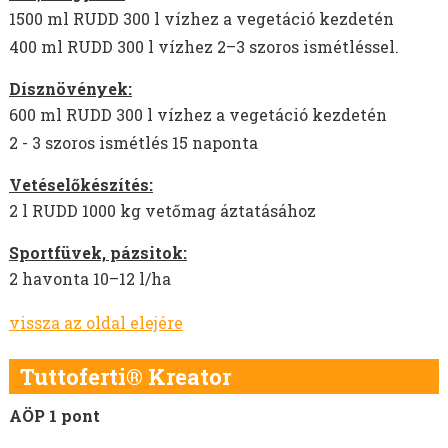
1500 ml RUDD 300 l vízhez a vegetáció kezdetén
400 ml RUDD 300 l vízhez 2–3 szoros ismétléssel.
Dísznövények:
600 ml RUDD 300 l vízhez a vegetáció kezdetén
2 - 3 szoros ismétlés 15 naponta
Vetéselőkészítés:
2 l RUDD 1000 kg vetőmag áztatásához
Sportfüvek, pázsitok:
2 havonta 10–12 l/ha
vissza az oldal elejére
Tuttoferti® Kreator
AÖP 1 pont