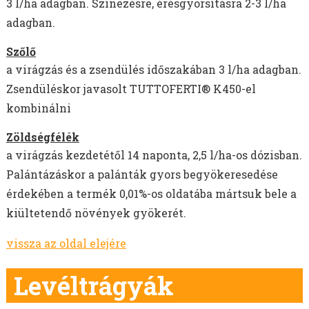
3 l/ha adagban. Színezésre, érésgyorsításra 2-3 l/ha
adagban.
Szőlő
a virágzás és a zsendülés időszakában 3 l/ha adagban.
Zsendüléskor javasolt TUTTOFERTI® K450-el
kombinálni
Zöldségfélék
a virágzás kezdetétől 14 naponta, 2,5 l/ha-os dózisban.
Palántázáskor a palánták gyors begyökeresedése
érdekében a termék 0,01%-os oldatába mártsuk bele a
kiültetendő növények gyökerét.
vissza az oldal elejére
Levéltrágyák