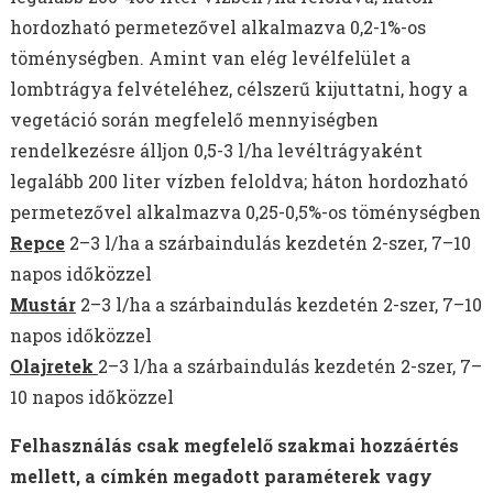
hordozható permetezővel alkalmazva 0,2-1%-os
töménységben. Amint van elég levélfelület a
lombtrágya felvételéhez, célszerű kijuttatni, hogy a
vegetáció során megfelelő mennyiségben
rendelkezésre álljon 0,5-3 l/ha levéltrágyaként
legalább 200 liter vízben feloldva; háton hordozható
permetezővel alkalmazva 0,25-0,5%-os töménységben
Repce
2–3 l/ha a szárbaindulás kezdetén 2-szer, 7–10
napos időközzel
Mustár
2–3 l/ha a szárbaindulás kezdetén 2-szer, 7–10
napos időközzel
Olajretek
2–3 l/ha a szárbaindulás kezdetén 2-szer, 7–
10 napos időközzel
Felhasználás csak megfelelő szakmai hozzáértés
mellett, a címkén megadott paraméterek vagy