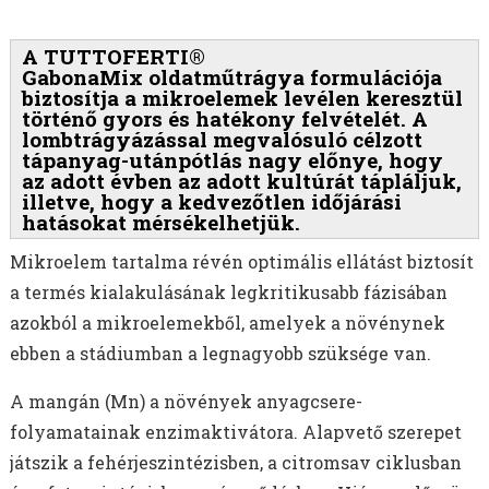
A TUTTOFERTI®
GabonaMix oldatműtrágya formulációja
biztosítja a mikroelemek levélen keresztül
történő gyors és hatékony felvételét. A
lombtrágyázással megvalósuló célzott
tápanyag-utánpótlás nagy előnye, hogy
az adott évben az adott kultúrát tápláljuk,
illetve, hogy a kedvezőtlen időjárási
hatásokat mérsékelhetjük.
Mikroelem tartalma révén optimális ellátást biztosít
a termés kialakulásának legkritikusabb fázisában
azokból a mikroelemekből, amelyek a növénynek
ebben a stádiumban a legnagyobb szüksége van.
A mangán (Mn) a növények anyagcsere-
folyamatainak enzimaktivátora. Alapvető szerepet
játszik a fehérjeszintézisben, a citromsav ciklusban