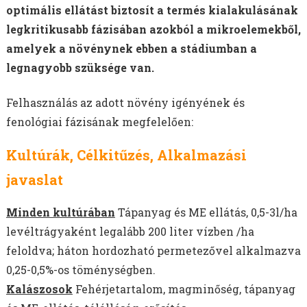
optimális ellátást biztosít a termés kialakulásának
legkritikusabb fázisában azokból a mikroelemekből,
amelyek a növénynek ebben a stádiumban a
legnagyobb szüksége van.
Felhasználás az adott növény igényének és
fenológiai fázisának megfelelően:
Kultúrák, Célkitűzés, Alkalmazási
javaslat
Minden kultúrában
Tápanyag és ME ellátás, 0,5-3l/ha
levéltrágyaként legalább 200 liter vízben /ha
feloldva; háton hordozható permetezővel alkalmazva
0,25-0,5%-os töménységben.
Kalászosok
Fehérjetartalom, magminőség, tápanyag