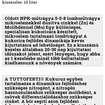
kiszerelés: 10 liter
Oldott NPK-műtrágya 5-5-8 lombműtrágya
mikroelemekkel dúsítva cinkkel (Zn) és
Molibdénnel (Mo) Egy különleges,
speciálisan kukoricára készített,
mikroelem tartalmazó lombtrágya! A
kukorica fejlődés dinamikája kevés
kijuttatásra ad lehetőséget. Ez a kisszámú
kezelés általában 20-30 nap kijuttatási
időszakot jelent, ezért lényeges, hogy abba
az 1 kezelésbe minél több beltartalmat
kiadhassunk a növények számára.
A TUTTOFERTI® Kukuruz egyben
tartalmazza a dinamikus fejlődéshez
szükséges nitrogént, a nitrogén
hasznosulásához szükséges molibdént, a
csövek differenciálódásához szükséges
cinket. A bór segíti azon fejlődési