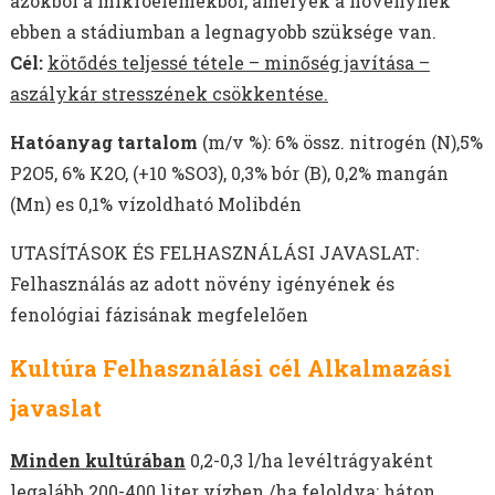
azokból a mikroelemekből, amelyek a növénynek
ebben a stádiumban a legnagyobb szüksége van.
Cél:
kötődés teljessé tétele – minőség javítása –
aszálykár stresszének csökkentése.
Hatóanyag tartalom
(m/v %): 6% össz. nitrogén (N),5%
P2O5, 6% K2O, (+10 %SO3), 0,3% bór (B), 0,2% mangán
(Mn) es 0,1% vízoldható Molibdén
UTASÍTÁSOK ÉS FELHASZNÁLÁSI JAVASLAT:
Felhasználás az adott növény igényének és
fenológiai fázisának megfelelően
Kultúra Felhasználási cél Alkalmazási
javaslat
Minden kultúrában
0,2-0,3 l/ha levéltrágyaként
legalább 200-400 liter vízben /ha feloldva; háton