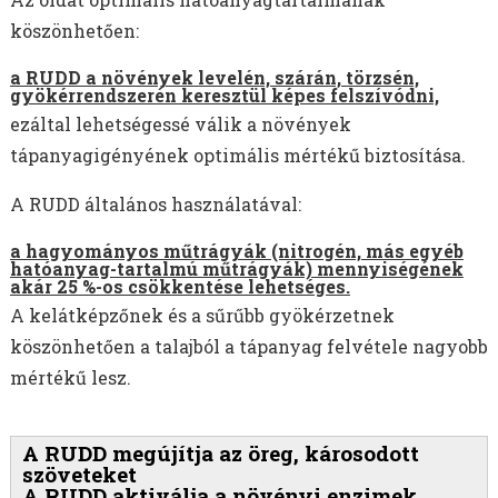
köszönhetően:
a RUDD a növények levelén, szárán, törzsén,
gyökérrendszerén keresztül képes felszívódni,
ezáltal lehetségessé válik a növények
tápanyagigényének optimális mértékű biztosítása.
A RUDD általános használatával:
a hagyományos műtrágyák (nitrogén, más egyéb
hatóanyag-tartalmú műtrágyák) mennyiségének
akár 25 %-os csökkentése lehetséges.
A kelátképzőnek és a sűrűbb gyökérzetnek
köszönhetően a talajból a tápanyag felvétele nagyobb
mértékű lesz.
A RUDD megújítja az öreg, károsodott
szöveteket
A RUDD aktiválja a növényi enzimek