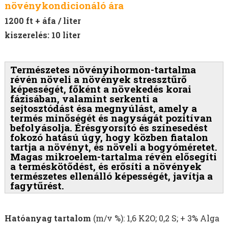
növénykondicionáló ára
1200 ft + áfa / liter
kiszerelés: 10 liter
Természetes növényihormon-tartalma
révén növeli a növények stressztűrő
képességét, főként a növekedés korai
fázisában, valamint serkenti a
sejtosztódást ésa megnyúlást, amely a
termés minőségét és nagyságát pozitívan
befolyásolja. Érésgyorsító és színesedést
fokozó hatású úgy, hogy közben fiatalon
tartja a növényt, és növeli a bogyóméretet.
Magas mikroelem-tartalma révén elősegíti
a terméskötődést, és erősíti a növények
természetes ellenálló képességét, javítja a
fagytűrést.
Hatóanyag tartalom
(m/v %): 1,6 K2O; 0,2 S; + 3% Alga