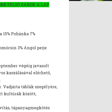
OBB FELSŐ SAROK A LAP
na 15% Pohánka 7%
komócsin 3% Angol perje
zeptember végéig javasolt
os kaszálásával elérhető,
.
. Vadjárta táblák szegélyére,
t kultúrák között,
javítás, tápanyagmegkötés