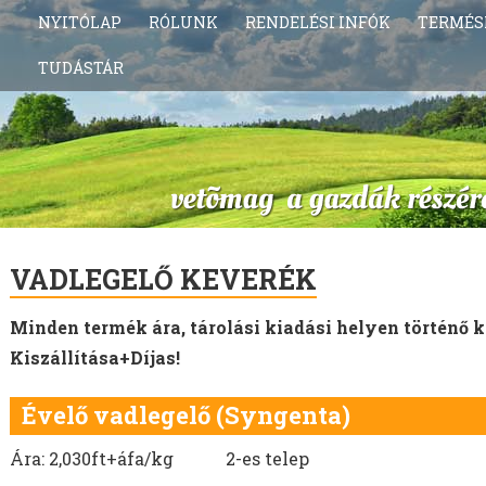
NYITÓLAP
RÓLUNK
RENDELÉSI INFÓK
TERMÉS
TUDÁSTÁR
VADLEGELŐ KEVERÉK
Minden termék ára, tárolási kiadási helyen történő k
Kiszállítása+Díjas!
Évelő vadlegelő (Syngenta)
Ára: 2,030ft+áfa/kg 2-es telep