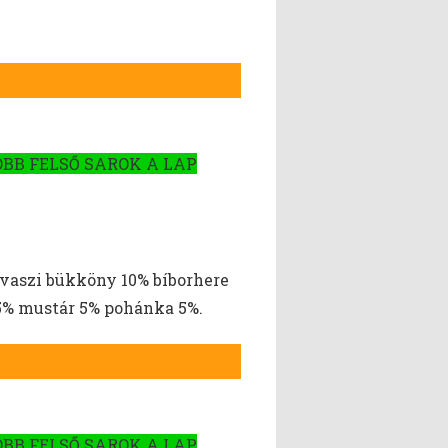
OBB FELSŐ SAROK A LAP
avaszi bükköny 10% bíborhere
 5% mustár 5% pohánka 5%.
OBB FELSŐ SAROK A LAP