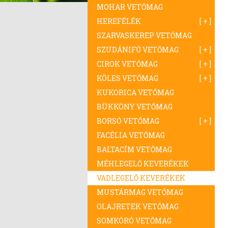
MOHAR VETŐMAG
HEREFÉLÉK
SZARVASKEREP VETŐMAG
SZUDÁNIFŰ VETŐMAG
CIROK VETŐMAG
KÖLES VETŐMAG
KUKORICA VETŐMAG
BÜKKÖNY VETŐMAG
BORSÓ VETŐMAG
FACÉLIA VETŐMAG
BALTACÍM VETŐMAG
MÉHLEGELŐ KEVERÉKEK
VADLEGELŐ KEVERÉKEK
MUSTÁRMAG VETŐMAG
OLAJRETEK VETŐMAG
SOMKÓRÓ VETŐMAG