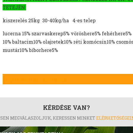
TETEJÉN
kiszerelés 25kg 30-40kg/ha 4-es telep
lucerna 15% szarvaskerep5% vöröshere5% fehérhere5%
10% baltacim10% olajretek10% réti komócsin10% csomó
mustár10% bíborhere5%
apróvadas keverék
KÉRDÉSE VAN?
ESEN MEGVÁLASZOLJUK, KERESSEN MINKET
ELÉRHETŐSÉGE