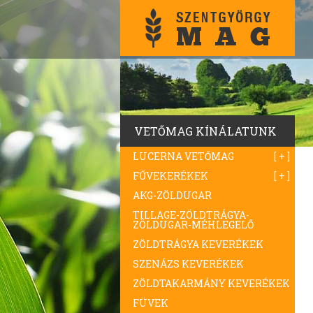
VETŐMAG KÍNÁLATUNK
LUCERNA VETŐMAG
FŰVEKERÉKEK
AKG-ZÖLDUGAR
TILLAGE-ZÖLDTRÁGYA-
ZÖLDUGAR-MÉHLEGELŐ
ZÖLDTRÁGYA KEVERÉKEK
SZENÁZS KEVERÉKEK
ZÖLDTAKARMÁNY KEVERÉKEK
FÜVEK