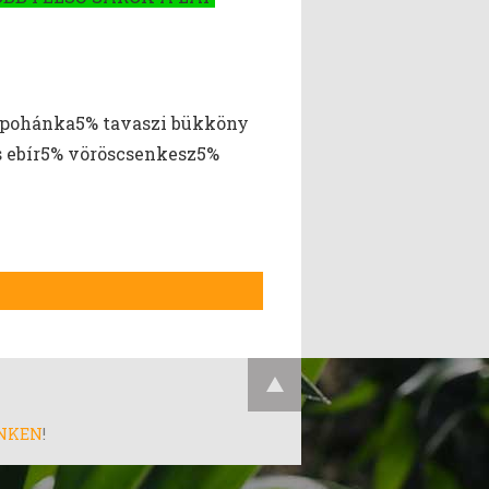
 pohánka5% tavaszi bükköny
s ebír5% vöröscsenkesz5%
INKEN
!