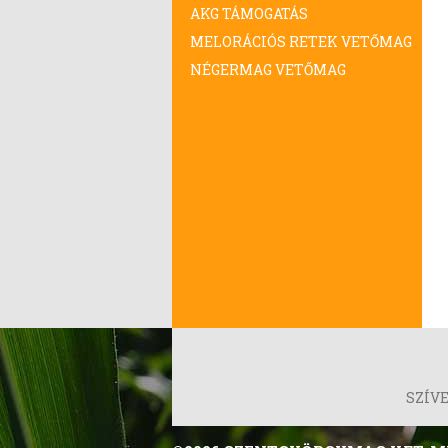
AKG TÁMOGATÁS
MELORÁCIÓS RETEK VETŐMAG
NÉGERMAG VETŐMAG
SZÍV