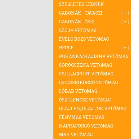
SZEGLETES LEDNEK
GABONÁK - TAVASZI
GABONÁK - ŐSZI
SZÓJA VETŐMAG
ÉVELŐ ROZS VETŐMAG
REPCE
POHÁNKA/HAJDINA VETŐMAG
GÖRÖGSZÉNA VETŐMAG
CSILLAGFÜRT VETŐMAG
CSICSERIBORSÓ VETŐMAG
LÓBAB VETŐMAG
ŐSZI LENCSE VETŐMAG
OLAJLEN, OLAJTÖK VETŐMAG
FÉNYMAG VETŐMAG
NAPRAFORGÓ VETŐMAG
MÁK VETŐMAG