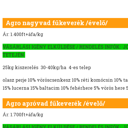
Agro nagyvad fűkeverék /évelő/
Ár: 1.400ft+áfa/kg
VÁSÁRLÁSI IGÉNY ELKÜLDÉSE / RENDELÉS INFÓK: J
TETEJÉN
25kg kiszerelés 30-40kg/ha 4-es telep
olasz perje 10% vöröscsenkesz 10% réti komócsin 10% t
15% lucerna 15% baltacim 10% fehérhere 5% vörös here
Agro apróvad fűkeverék /évelő/
Ár: 1.700ft+áfa/kg
VÁSÁRLÁSI IGÉNY ELKÜLDÉSE / RENDELÉS INFÓK: J