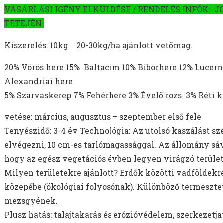
VÁSÁRLÁSI IGÉNY ELKÜLDÉSE / RENDELÉS INFÓK: J
TETEJÉN
Kiszerelés: 10kg 20-30kg/ha ajánlott vetőmag.
20% Vörös here 15% Baltacim 10% Bíborhere 12% Lucer
Alexandriai here
5% Szarvaskerep 7% Fehérhere 3% Évelő rozs 3% Réti 
vetése: március, augusztus – szeptember első fele
Tenyészidő: 3-4 év Technológia: Az utolsó kaszálást s
elvégezni, 10 cm-es tarlómagassággal. Az állomány sáv
hogy az egész vegetációs évben legyen virágzó terület
Milyen területekre ajánlott? Erdők közötti vadföldekre
közepébe (ökológiai folyosónak). Különböző termesztet
mezsgyének.
Plusz hatás: talajtakarás és erózióvédelem, szerkezet