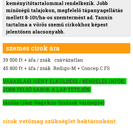
MOHAR VETŐMAG
keményítőtartalommal rendelkezik. Jobb
HEREFÉLÉK
minőségű talajokon, megfelelő tápanyagellátás
SZARVASKEREP VETŐMAG
mellett 8-10t/ha-os szemtermést ad. Tannin
tartalma a vörös szemű cirkokhoz képest
SZUDÁNIFŰ VETŐMAG
jelentősen alacsonyabb.
CIROK VETŐMAG
SILÓCIROK VETŐMAG
szemes cirok ára
SZEMESCIROK VETŐMAG
GK EMESE SZEMESCIROK VETŐMAG
39 500 ft + áfa / zsák csávázatlan
FARMSUGRO 180 SZEMESCIROK VETŐMAG
45 800 ft + áfa / zsák Redigo-M + Concep C FS
AUGGUSTO SZEMESCIROK VETŐMAG
VÁSÁRLÁSI IGÉNY ELKÜLDÉSE / RENDELÉS INFÓK:
JAMI SZEMESCIROK VETŐMAG
JOBB FELSŐ SAROK A LAP TETEJÉN
ALBITA SZEMESCIROK VETŐMAG
SCARLET SZEMESCIROK VETŐMAG
tárolás (Jász-Nagykun-Szolnok vármegye)
BIANCA SZEMESCIROK
SENTINEL IG SZEMESCIROK
cirok vetőmag szükséglet hektáronként
GK ILONA