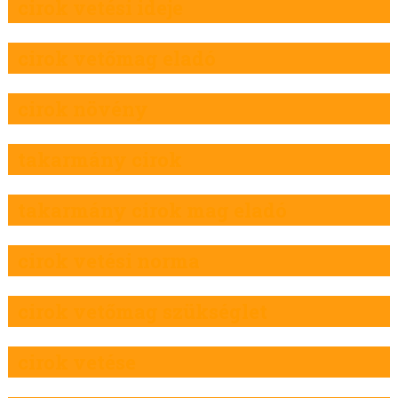
cirok vetési ideje
cirok vetőmag eladó
cirok növény
takarmány cirok
takarmány cirok mag eladó
cirok vetési norma
cirok vetőmag szükséglet
cirok vetése