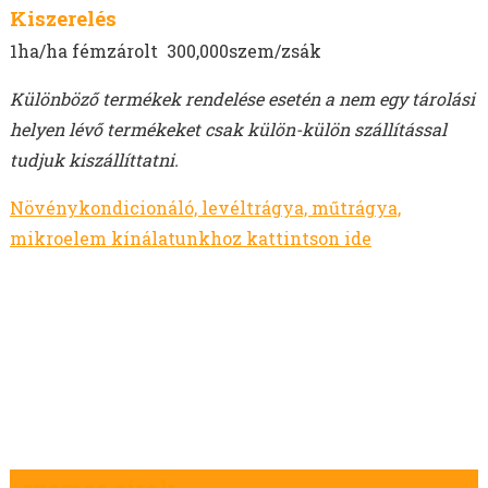
ALFÖLDI 1 SZEMESCIROK VETŐMAG
Kiszerelés
KÖLES VETŐMAG
1ha/ha fémzárolt 300,000szem/zsák
KUKORICA VETŐMAG
BÜKKÖNY VETŐMAG
Különböző termékek rendelése esetén a nem egy tárolási
BORSÓ VETŐMAG
helyen lévő termékeket csak külön-külön szállítással
FACÉLIA VETŐMAG
tudjuk kiszállíttatni.
BALTACÍM VETŐMAG
Növénykondicionáló, levéltrágya, műtrágya,
MÉHLEGELŐ KEVERÉKEK
mikroelem kínálatunkhoz kattintson ide
VADLEGELŐ KEVERÉKEK
MUSTÁRMAG VETŐMAG
OLAJRETEK VETŐMAG
SOMKÓRÓ VETŐMAG
SZEGLETES LEDNEK
GABONÁK - TAVASZI
GABONÁK - ŐSZI
SZÓJA VETŐMAG