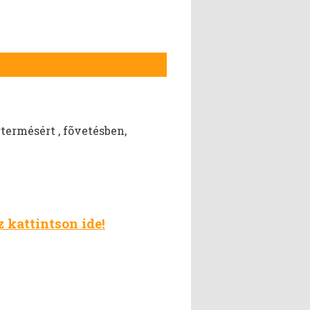
rmésért , fõvetésben,
kattintson ide!