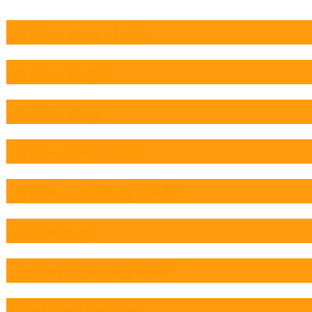
muhar mag eladó
muhar fajták
muhar mag
muharmag eladó
muhar vetőmag eladó
muharmag
mohar vetőmag árak
eladó muharmag