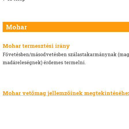
Mohar
Mohar termesztési irány
Fővetésben/másodvetésben szálastakarmánynak (magte
madáreleségnek) érdemes termelni.
Mohar vetőmag jellemzőinek megtekintéséhez 