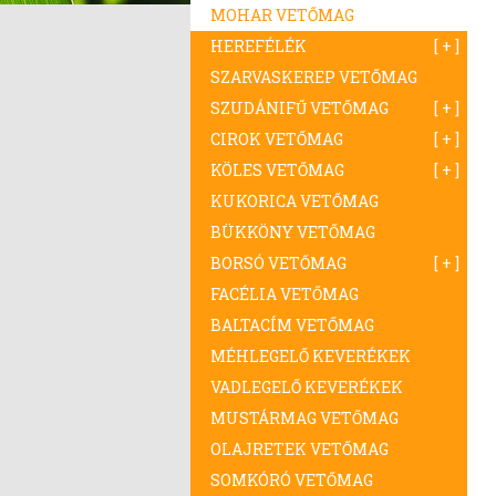
MOHAR VETŐMAG
HEREFÉLÉK
SZARVASKEREP VETŐMAG
SZUDÁNIFŰ VETŐMAG
CIROK VETŐMAG
KÖLES VETŐMAG
KUKORICA VETŐMAG
BÜKKÖNY VETŐMAG
BORSÓ VETŐMAG
FACÉLIA VETŐMAG
BALTACÍM VETŐMAG
MÉHLEGELŐ KEVERÉKEK
VADLEGELŐ KEVERÉKEK
MUSTÁRMAG VETŐMAG
OLAJRETEK VETŐMAG
SOMKÓRÓ VETŐMAG