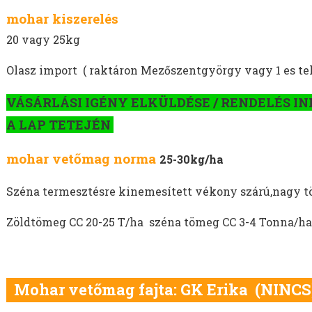
mohar kiszerelés
20 vagy 25kg
Olasz import ( raktáron Mezőszentgyörgy vagy 1 es 
VÁSÁRLÁSI IGÉNY ELKÜLDÉSE / RENDELÉS IN
A LAP TETEJÉN
mohar vetőmag norma
25-30kg/ha
Széna termesztésre kinemesített vékony szárú,nagy t
Zöldtömeg CC 20-25 T/ha széna tömeg CC 3-4 Tonna/ha.
Mohar vetőmag fajta: GK Erika (NINC