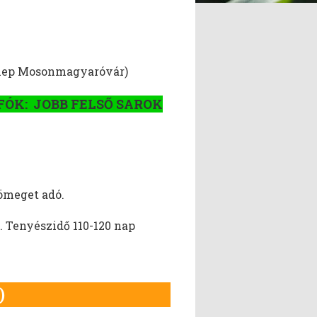
telep Mosonmagyaróvár)
FÓK: JOBB FELSŐ SAROK
ömeget adó.
 Tenyészidő 110-120 nap
S)