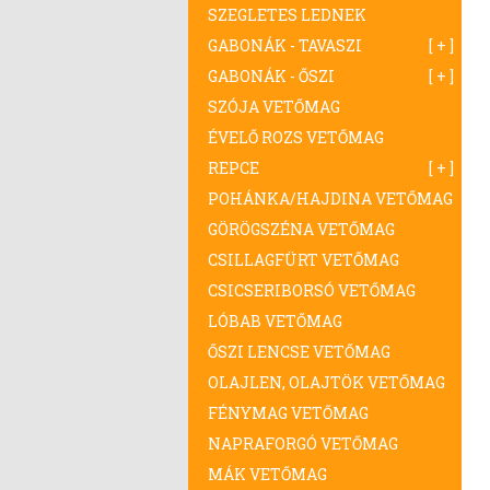
SZEGLETES LEDNEK
GABONÁK - TAVASZI
GABONÁK - ŐSZI
SZÓJA VETŐMAG
ÉVELŐ ROZS VETŐMAG
REPCE
POHÁNKA/HAJDINA VETŐMAG
GÖRÖGSZÉNA VETŐMAG
CSILLAGFÜRT VETŐMAG
CSICSERIBORSÓ VETŐMAG
LÓBAB VETŐMAG
ŐSZI LENCSE VETŐMAG
OLAJLEN, OLAJTÖK VETŐMAG
FÉNYMAG VETŐMAG
NAPRAFORGÓ VETŐMAG
MÁK VETŐMAG