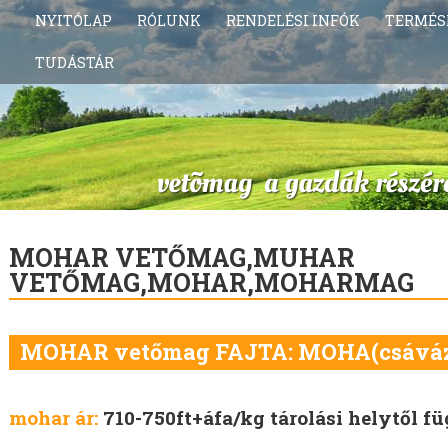
NYITÓLAP
RÓLUNK
RENDELÉSI INFÓK
TERMÉS
TUDÁSTÁR
MOHAR VETŐMAG,MUHAR
VETŐMAG,MOHAR,MOHARMAG
MOHAR vetőmag FAJTA: MOHA(csáváz
mohar ár:
710-750ft+áfa/kg tárolási helytől f