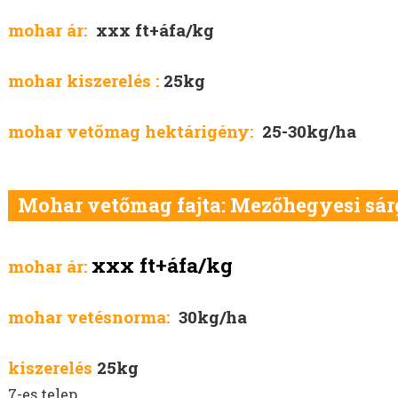
mohar ár:
xxx ft+áfa/kg
mohar kiszerelés :
25kg
mohar vetőmag hektárigény:
25-30kg/ha
Mohar vetőmag fajta: Mezőhegyesi sár
xxx ft+áfa/kg
mohar ár:
mohar vetésnorma:
30kg/ha
kiszerelés
25kg
7-es telep