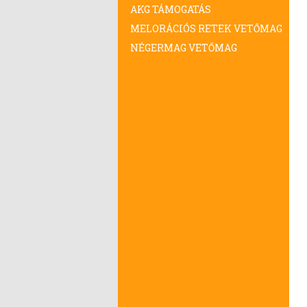
AKG TÁMOGATÁS
MELORÁCIÓS RETEK VETŐMAG
NÉGERMAG VETŐMAG