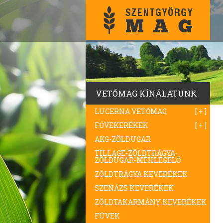
VETŐMAG KÍNÁLATUNK
LUCERNA VETŐMAG
FŰVEKERÉKEK
AKG-ZÖLDUGAR
TILLAGE-ZÖLDTRÁGYA-
ZÖLDUGAR-MÉHLEGELŐ
ZÖLDTRÁGYA KEVERÉKEK
SZENÁZS KEVERÉKEK
ZÖLDTAKARMÁNY KEVERÉKEK
FÜVEK