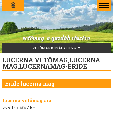
VETŐMAG KÍNÁLATUNK
LUCERNA VETŐMAG
LUCERNA VETŐMAG,LUCERNA
SZARVASI AS5 LUCERNA VETŐMAG
MAG,LUCERNAMAG-ERIDE
SZARVASI ANNA LUCERNA VETŐMAG
SZARVASI VIKTÓRIA LUCERNA VETŐMAG
Eride lucerna mag
SZARVASI KINGA LUCERNA VETŐMAG
IRISZ LUCERNA VETŐMAG
ALGONQUIN LUCERNA VETŐMAG
lucerna vetőmag ára
ADORNA LUCERNA VETŐMAG
xxx ft + áfa / kg