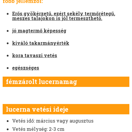
főbb jellemzői:
AKG-ZÖLDUGAR
TILLAGE-ZÖLDTRÁGYA-ZÖLDUGAR-MÉHLEGELŐ
Erős gyökérzetű, ezért sekély termőrétegű,
ZÖLDTRÁGYA KEVERÉKEK
meszes talajokon is jól termeszthető.
SZENÁZS KEVERÉKEK
jó magtermő képesség
ZÖLDTAKARMÁNY KEVERÉKEK
FÜVEK
kiváló takarmányérték
MOHAR VETŐMAG
kora tavaszi vetés
HEREFÉLÉK
SZARVASKEREP VETŐMAG
egészséges
SZUDÁNIFŰ VETŐMAG
fémzárolt lucernamag
CIROK VETŐMAG
KÖLES VETŐMAG
KUKORICA VETŐMAG
BÜKKÖNY VETŐMAG
lucerna vetési ideje
BORSÓ VETŐMAG
Vetés idő: március vagy augusztus
FACÉLIA VETŐMAG
Vetés mélység: 2-3 cm