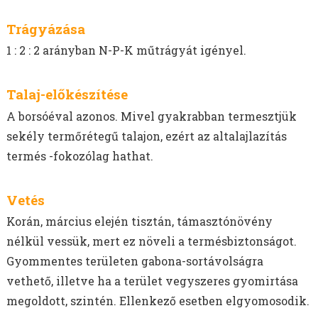
SZEGLETES LEDNEK
GABONÁK - TAVASZI
Trágyázása
GABONÁK - ŐSZI
1 : 2 : 2 arányban N-P-K műtrágyát igényel.
SZÓJA VETŐMAG
ÉVELŐ ROZS VETŐMAG
Talaj-előkészítése
REPCE
A borsóéval azonos. Mivel gyakrabban termesztjük
POHÁNKA/HAJDINA VETŐMAG
sekély termőrétegű talajon, ezért az altalajlazítás
GÖRÖGSZÉNA VETŐMAG
termés -fokozólag hathat.
CSILLAGFÜRT VETŐMAG
CSICSERIBORSÓ VETŐMAG
Vetés
LÓBAB VETŐMAG
ŐSZI LENCSE VETŐMAG
Korán, március elején tisztán, támasztónövény
OLAJLEN, OLAJTÖK VETŐMAG
nélkül vessük, mert ez növeli a termésbiztonságot.
FÉNYMAG VETŐMAG
Gyommentes területen gabona-sortávolságra
NAPRAFORGÓ VETŐMAG
vethető, illetve ha a terület vegyszeres gyomirtása
MÁK VETŐMAG
megoldott, szintén. Ellenkező esetben elgyomosodik.