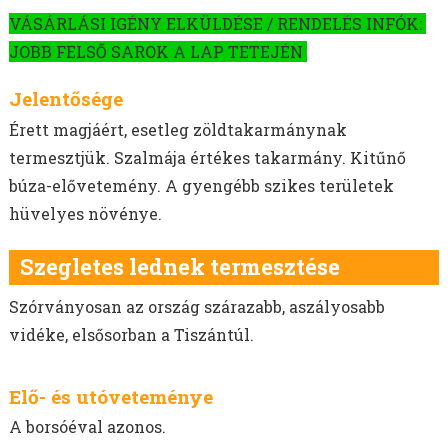
MOHAR VETŐMAG
VÁSÁRLÁSI IGÉNY ELKÜLDÉSE / RENDELÉS INFÓK:
HEREFÉLÉK
JOBB FELSŐ SAROK A LAP TETEJÉN
SZARVASKEREP VETŐMAG
SZUDÁNIFŰ VETŐMAG
Jelentősége
CIROK VETŐMAG
Érett magjáért, esetleg zöldtakarmánynak
KÖLES VETŐMAG
termesztjük. Szalmája értékes takarmány. Kitűnő
KUKORICA VETŐMAG
búza-elővetemény. A gyengébb szikes területek
BÜKKÖNY VETŐMAG
hüvelyes növénye.
BORSÓ VETŐMAG
FACÉLIA VETŐMAG
Szegletes lednek termesztése
BALTACÍM VETŐMAG
Szórványosan az ország szárazabb, aszályosabb
MÉHLEGELŐ KEVERÉKEK
vidéke, elsősorban a Tiszántúl.
VADLEGELŐ KEVERÉKEK
MUSTÁRMAG VETŐMAG
OLAJRETEK VETŐMAG
Elő- és utóveteménye
SOMKÓRÓ VETŐMAG
A borsóéval azonos.