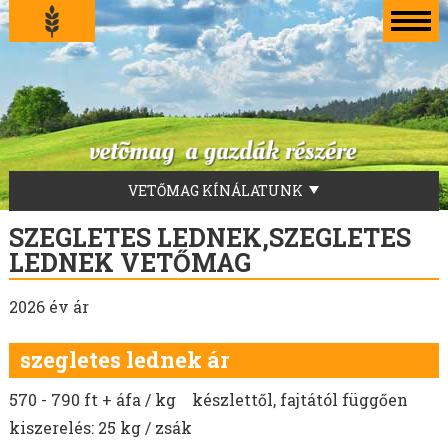
VETŐMAG KÍNÁLATUNK
LUCERNA VETŐMAG
SZEGLETES LEDNEK,SZEGLETES
FŰVEKERÉKEK
LEDNEK VETŐMAG
AKG-ZÖLDUGAR
2026 év ár
TILLAGE-ZÖLDTRÁGYA-ZÖLDUGAR-MÉHLEGELŐ
ZÖLDTRÁGYA KEVERÉKEK
szegletes lednek ár
SZENÁZS KEVERÉKEK
ZÖLDTAKARMÁNY KEVERÉKEK
570 - 790 ft + áfa / kg készlettől, fajtától függően
FÜVEK
kiszerelés: 25 kg / zsák