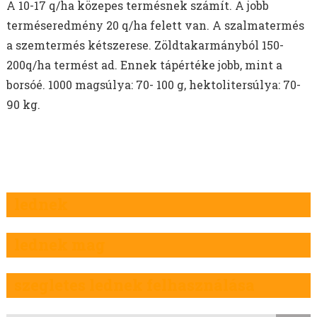
A 10-17 q/ha közepes termésnek számít. A jobb
terméseredmény 20 q/ha felett van.
A szalmatermés
a szemtermés kétszerese. Zöldtakarmányból 150-
200q/ha termést ad. Ennek tápértéke jobb, mint a
borsóé. 1000 magsúlya: 70- 100 g, hektolitersúlya: 70-
90 kg.
lednek
lednek mag
szegletes lednek felhasználása