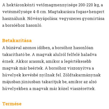
AKG TÁMOGATÁS
A hektáronkénti vetőmagmennyisége 200-220 kg, a
MELORÁCIÓS RETEK VETŐMAG
vetésmélysége 4-8 cm. Magtakarásra fogas+hengert
NÉGERMAG VETŐMAG
használunk. Nővényápolása: vegyszeres gyomirtása
a borsóéhoz hasonló.
Betakarítása
A búzával azonos időben, a borsóhoz hasonlóan
takarítható be. A magvak alulról felfelé haladva
érnek. Akkor arassuk, amikor a legértékesebb
magvak már beértek. A borsóhoz viszonyítva a
hüvelyek kevésbé nyílnak fel. Zöldtakarmánynak
májusban júniusban takarítjuk be, amikor az alsó
hüvelyekben a magvak már közel viaszérettek.
Termése