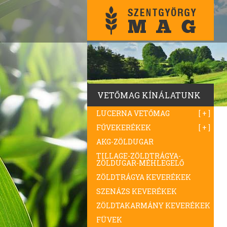
VETŐMAG KÍNÁLATUNK
LUCERNA VETŐMAG
FŰVEKERÉKEK
AKG-ZÖLDUGAR
TILLAGE-ZÖLDTRÁGYA-
ZÖLDUGAR-MÉHLEGELŐ
ZÖLDTRÁGYA KEVERÉKEK
SZENÁZS KEVERÉKEK
ZÖLDTAKARMÁNY KEVERÉKEK
FÜVEK