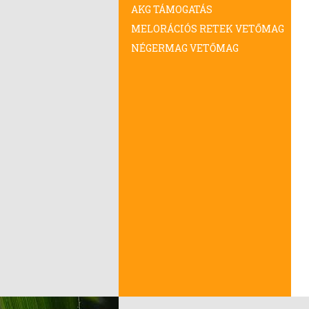
AKG TÁMOGATÁS
MELORÁCIÓS RETEK VETŐMAG
NÉGERMAG VETŐMAG