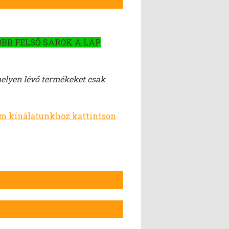
OBB FELSŐ SAROK A LAP
helyen lévő termékeket csak
em kínálatunkhoz kattintson