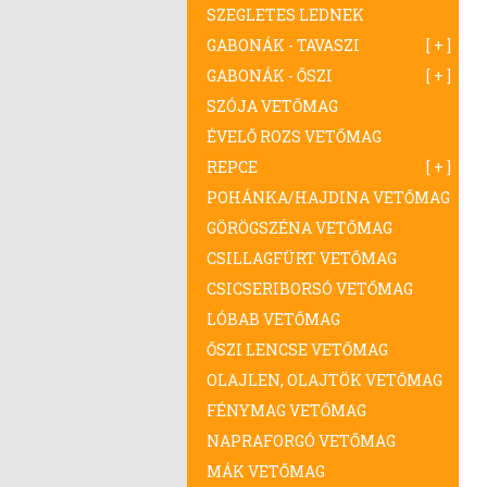
SZEGLETES LEDNEK
GABONÁK - TAVASZI
GABONÁK - ŐSZI
SZÓJA VETŐMAG
ÉVELŐ ROZS VETŐMAG
REPCE
POHÁNKA/HAJDINA VETŐMAG
GÖRÖGSZÉNA VETŐMAG
CSILLAGFÜRT VETŐMAG
CSICSERIBORSÓ VETŐMAG
LÓBAB VETŐMAG
ŐSZI LENCSE VETŐMAG
OLAJLEN, OLAJTÖK VETŐMAG
FÉNYMAG VETŐMAG
NAPRAFORGÓ VETŐMAG
MÁK VETŐMAG