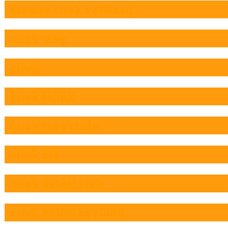
szemes cirok vetőmag
cirok mag
cirok
cirok fajták
cirok mag eladó
cirok ára
cirok vetési ideje
cirok vetőmag eladó