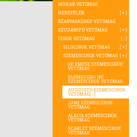
MOHAR VETŐMAG
HEREFÉLÉK
SZARVASKEREP VETŐMAG
SZUDÁNIFŰ VETŐMAG
CIROK VETŐMAG
SILÓCIROK VETŐMAG
SZEMESCIROK VETŐMAG
GK EMESE SZEMESCIROK
VETŐMAG
FARMSUGRO 180
SZEMESCIROK VETŐMAG
AUGGUSTO SZEMESCIROK
VETŐMAG
JAMI SZEMESCIROK
VETŐMAG
ALBITA SZEMESCIROK
VETŐMAG
SCARLET SZEMESCIROK
VETŐMAG