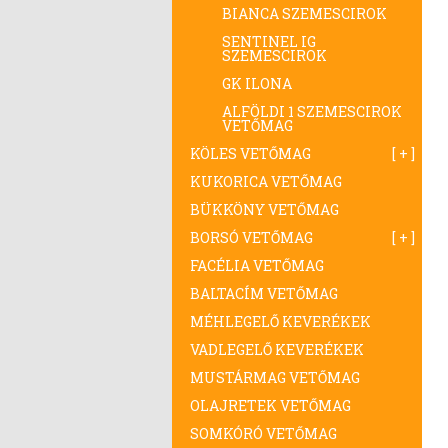
BIANCA SZEMESCIROK
SENTINEL IG
SZEMESCIROK
GK ILONA
ALFÖLDI 1 SZEMESCIROK
VETŐMAG
KÖLES VETŐMAG
KUKORICA VETŐMAG
BÜKKÖNY VETŐMAG
BORSÓ VETŐMAG
FACÉLIA VETŐMAG
BALTACÍM VETŐMAG
MÉHLEGELŐ KEVERÉKEK
VADLEGELŐ KEVERÉKEK
MUSTÁRMAG VETŐMAG
OLAJRETEK VETŐMAG
SOMKÓRÓ VETŐMAG