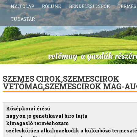
NYITÓLAP
RÓLUNK
RENDELÉSI INFÓK
TERMÉS
TUDÁSTÁR
SZEMES CIROK,SZEMESCIROK
VETŐMAG,SZEMESCIROK MAG-AU
Középkorai érésű
nagyon jó genetikával bíró fajta
kimagasló terméshozam
széleskörűen alkalmazkodik a különböző termeszt