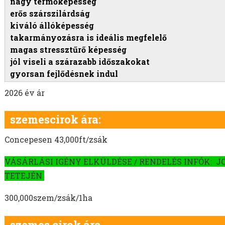
nagy termőképesség
erős szárszilárdság
kiváló állóképesség
takarmányozásra is ideális megfelelő
magas stressztűrő képesség
jól viseli a szárazabb időszakokat
gyorsan fejlődésnek indul
2026 év ár
szemescirok ára:
Concepesen 43,000ft/zsák
VÁSÁRLÁSI IGÉNY ELKÜLDÉSE / RENDELÉS INFÓK: J
TETEJÉN
300,000szem/zsák/1ha
szemes cirok ára