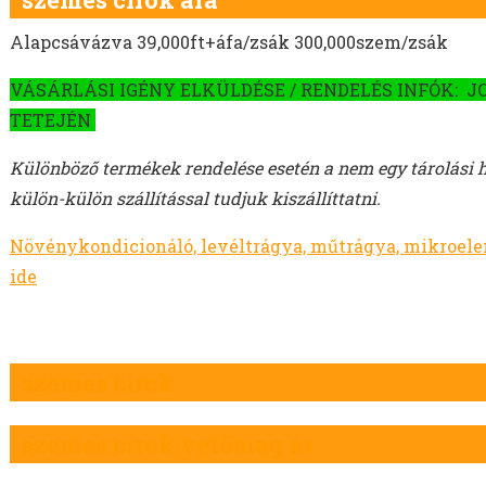
Alapcsávázva 39,000ft+áfa/zsák 300,000szem/zsák
VÁSÁRLÁSI IGÉNY ELKÜLDÉSE / RENDELÉS INFÓK: J
TETEJÉN
Különböző termékek rendelése esetén a nem egy tárolási 
külön-külön szállítással tudjuk kiszállíttatni.
Növénykondicionáló, levéltrágya, műtrágya, mikroel
ide
szemes cirok
szemes cirok vetőmag ár