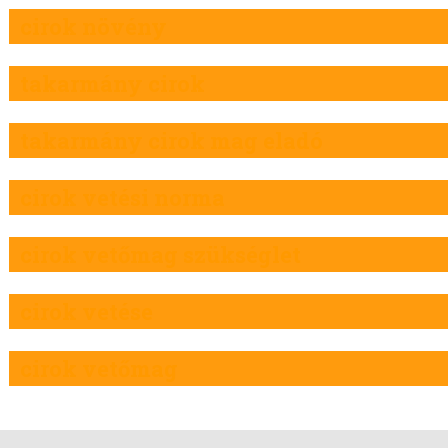
cirok növény
takarmány cirok
takarmány cirok mag eladó
cirok vetési norma
cirok vetőmag szükséglet
cirok vetése
cirok vetőmag