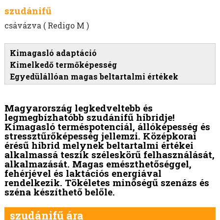
MOHAR VETŐMAG
szudánifű
HEREFÉLÉK
csávázva ( Redigo M )
SZARVASKEREP VETŐMAG
SZUDÁNIFŰ VETŐMAG
Kimagasló adaptáció
PIPER SZUDÁNIFŰ
Kimelkedő termőképesség
MATACO SZUDÁNIFŰ VETŐMAG
Egyedülállóan magas beltartalmi értékek
NUTRI HONEY SZUDÁNIFŰ VETŐMAG
GARDAVAN SZUDÁNIFŰ VETŐMAG
Magyarország legkedveltebb és
SUZY SZUDÁNIFŰ VETŐMAG
legmegbízhatóbb szudánifű hibridje!
BOVITAL SZUDÁNIFŰ VETŐMAG
Kimagasló terméspotenciál, állóképesség és
stressztűrőképesség jellemzi. Középkorai
CREA SZUDÁNIFŰ VETŐMAG
érésű hibrid melynek beltartalmi értékei
ARAMIS SZUDÁNIFŰ VETŐMAG
alkalmassá teszik széleskörű felhasználását,
alkalmazását. Magas emészthetőséggel,
MANILA SZUDÁNIFŰ VETŐMAG
fehérjével és laktációs energiával
JUMBO STAR SZUDÁNIFŰ
rendelkezik. Tökéletes minőségű szenázs és
széna készíthető belőle.
GK CSABA SZUDÁNIFŰ VETŐMAG
AKLIMAT SZUDÁNIFŰ VETŐMAG
szudánifű ára