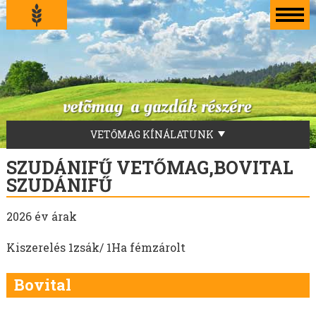
VETŐMAG KÍNÁLATUNK
LUCERNA VETŐMAG
SZUDÁNIFŰ VETŐMAG,BOVITAL
FŰVEKERÉKEK
SZUDÁNIFŰ
AKG-ZÖLDUGAR
2026 év árak
TILLAGE-ZÖLDTRÁGYA-ZÖLDUGAR-MÉHLEGELŐ
ZÖLDTRÁGYA KEVERÉKEK
Kiszerelés 1zsák/ 1Ha fémzárolt
SZENÁZS KEVERÉKEK
ZÖLDTAKARMÁNY KEVERÉKEK
Bovital
FÜVEK