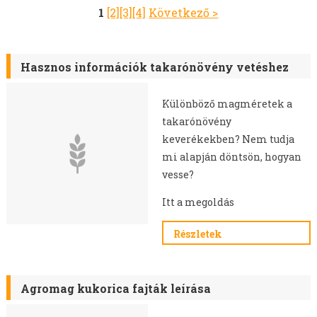
MOHAR VETŐMAG
1
[2]
[3]
[4]
Következő >
HEREFÉLÉK
SZARVASKEREP VETŐMAG
SZUDÁNIFŰ VETŐMAG
Hasznos információk takarónövény vetéshez
CIROK VETŐMAG
KÖLES VETŐMAG
Különböző magméretek a
KUKORICA VETŐMAG
takarónövény
BÜKKÖNY VETŐMAG
keverékekben? Nem tudja
mi alapján döntsön, hogyan
BORSÓ VETŐMAG
vesse?
FACÉLIA VETŐMAG
BALTACÍM VETŐMAG
Itt a megoldás
MÉHLEGELŐ KEVERÉKEK
Részletek
VADLEGELŐ KEVERÉKEK
MUSTÁRMAG VETŐMAG
OLAJRETEK VETŐMAG
Agromag kukorica fajták leírása
SOMKÓRÓ VETŐMAG