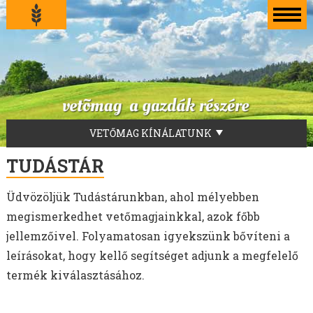
VETŐMAG KÍNÁLATUNK
LUCERNA VETŐMAG
TUDÁSTÁR
FŰVEKERÉKEK
Üdvözöljük Tudástárunkban, ahol mélyebben
AKG-ZÖLDUGAR
megismerkedhet vetőmagjainkkal, azok főbb
TILLAGE-ZÖLDTRÁGYA-ZÖLDUGAR-MÉHLEGELŐ
jellemzőivel. Folyamatosan igyekszünk bővíteni a
ZÖLDTRÁGYA KEVERÉKEK
leírásokat, hogy kellő segítséget adjunk a megfelelő
SZENÁZS KEVERÉKEK
termék kiválasztásához.
ZÖLDTAKARMÁNY KEVERÉKEK
FÜVEK