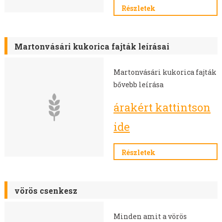
AKG TÁMOGATÁS
Részletek
MELORÁCIÓS RETEK VETŐMAG
NÉGERMAG VETŐMAG
Martonvásári kukorica fajták leírásai
Martonvásári kukorica fajták
bővebb leírása
árakért kattintson
ide
Részletek
vörös csenkesz
Minden amit a vörös