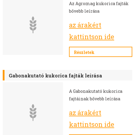
SZEGLETES LEDNEK
Az Agromag kukorica fajták
GABONÁK - TAVASZI
bővebb leírása
GABONÁK - ŐSZI
az árakért
SZÓJA VETŐMAG
ÉVELŐ ROZS VETŐMAG
kattintson ide
REPCE
POHÁNKA/HAJDINA VETŐMAG
Részletek
GÖRÖGSZÉNA VETŐMAG
CSILLAGFÜRT VETŐMAG
Gabonakutató kukorica fajták leírása
CSICSERIBORSÓ VETŐMAG
LÓBAB VETŐMAG
A Gabonakutató kukorica
ŐSZI LENCSE VETŐMAG
fajtáinak bővebb leírása
OLAJLEN, OLAJTÖK VETŐMAG
FÉNYMAG VETŐMAG
az árakért
NAPRAFORGÓ VETŐMAG
kattintson ide
MÁK VETŐMAG