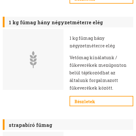
1 kg fűmag hány négyzetméterre elég
1 kg fűmag hány
négyzetméterre elég
Vetőmag kínálatunk /
fűkeverékek menüponton
belül tájékozódhat az
általunk forgalmazott
fűkeverékek között.
Részletek
strapabíró fűmag