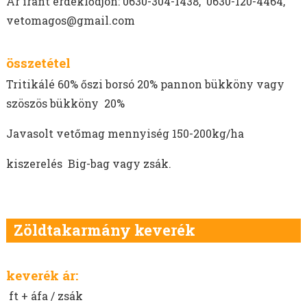
GABONÁK - TAVASZI
Ár iránt érdeklődjön: 0630-304-1438, 0630-120-4464,
GABONÁK - ŐSZI
vetomagos@gmail.com
SZÓJA VETŐMAG
ÉVELŐ ROZS VETŐMAG
összetétel
REPCE
Tritikálé 60% őszi borsó 20% pannon bükköny vagy
POHÁNKA/HAJDINA VETŐMAG
szöszös bükköny 20%
GÖRÖGSZÉNA VETŐMAG
Javasolt vetőmag mennyiség 150-200kg/ha
CSILLAGFÜRT VETŐMAG
CSICSERIBORSÓ VETŐMAG
kiszerelés Big-bag vagy zsák.
LÓBAB VETŐMAG
ŐSZI LENCSE VETŐMAG
OLAJLEN, OLAJTÖK VETŐMAG
Zöldtakarmány keverék
FÉNYMAG VETŐMAG
NAPRAFORGÓ VETŐMAG
MÁK VETŐMAG
keverék ár:
AKG TÁMOGATÁS
ft + áfa / zsák