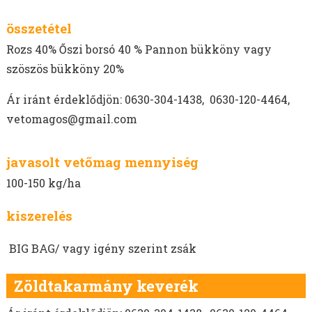
HEREFÉLÉK
SZARVASKEREP VETŐMAG
összetétel
SZUDÁNIFŰ VETŐMAG
Rozs 40% Őszi borsó 40 % Pannon bükköny vagy
CIROK VETŐMAG
szöszös bükköny 20%
KÖLES VETŐMAG
KUKORICA VETŐMAG
Ár iránt érdeklődjön: 0630-304-1438, 0630-120-4464,
BÜKKÖNY VETŐMAG
vetomagos@gmail.com
BORSÓ VETŐMAG
FACÉLIA VETŐMAG
javasolt vetőmag mennyiség
BALTACÍM VETŐMAG
100-150 kg/ha
MÉHLEGELŐ KEVERÉKEK
kiszerelés
VADLEGELŐ KEVERÉKEK
MUSTÁRMAG VETŐMAG
BIG BAG/ vagy igény szerint zsák
OLAJRETEK VETŐMAG
SOMKÓRÓ VETŐMAG
Zöldtakarmány keverék
SZEGLETES LEDNEK