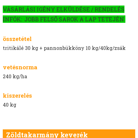
MELORÁCIÓS RETEK VETŐMAG
VÁSÁRLÁSI IGÉNY ELKÜLDÉSE / RENDELÉS
NÉGERMAG VETŐMAG
INFÓK: JOBB FELSŐ SAROK A LAP TETEJÉN
összetétel
tritikálé 30 kg + pannonbükköny 10 kg/40kg/zsák
vetésnorma
240 kg/ha
kiszerelés
40 kg
Zöldtakarmány keverék