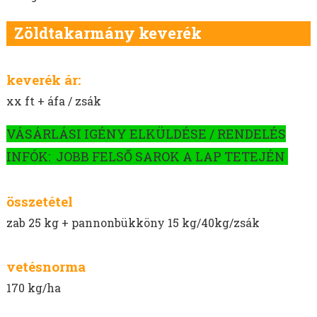
Zöldtakarmány keverék
keverék ár:
xx ft + áfa / zsák
VÁSÁRLÁSI IGÉNY ELKÜLDÉSE / RENDELÉS
INFÓK: JOBB FELSŐ SAROK A LAP TETEJÉN
összetétel
zab 25 kg + pannonbükköny 15 kg/40kg/zsák
vetésnorma
170 kg/ha