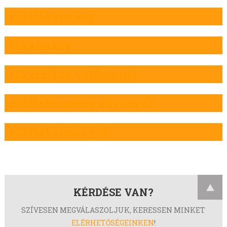
zöldtakarmány
takarmány
takarmány vetőmagok
zöldtakarmány növények
zöldtakarmányok
KÉRDÉSE VAN?
SZÍVESEN MEGVÁLASZOLJUK, KERESSEN MINKET
ELÉRHETŐSÉGEINKEN
!