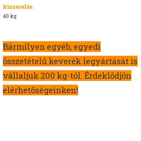
kiszerelés
40 kg
Bármilyen egyéb, egyedi
összetételű keverék legyártását is
vállaljuk 200 kg-tól. Érdeklődjön
elérhetőségeinken!