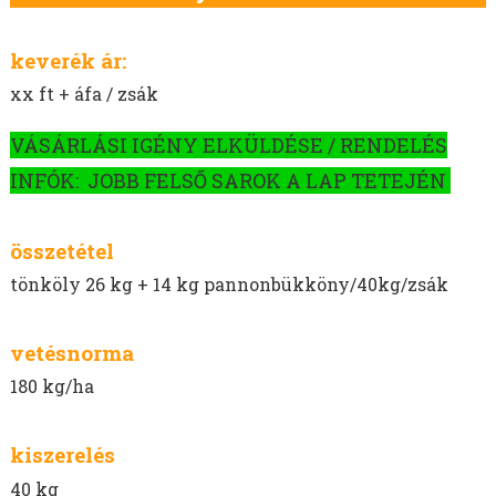
keverék ár:
xx ft + áfa / zsák
VÁSÁRLÁSI IGÉNY ELKÜLDÉSE / RENDELÉS
INFÓK: JOBB FELSŐ SAROK A LAP TETEJÉN
összetétel
tönköly 26 kg + 14 kg pannonbükköny/40kg/zsák
vetésnorma
180 kg/ha
kiszerelés
40 kg