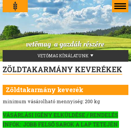
VETŐMAG KÍNÁLATUNK
LUCERNA VETŐMAG
ZÖLDTAKARMÁNY KEVERÉKEK
FŰVEKERÉKEK
AKG-ZÖLDUGAR
Zöldtakarmány keverék
TILLAGE-ZÖLDTRÁGYA-ZÖLDUGAR-MÉHLEGELŐ
ZÖLDTRÁGYA KEVERÉKEK
minimum vásárolható mennyiség: 200 kg
ZÖLDTAKARMÁNY KEVERÉKEK
VÁSÁRLÁSI IGÉNY ELKÜLDÉSE / RENDELÉS
FÜVEK
MOHAR VETŐMAG
INFÓK: JOBB FELSŐ SAROK A LAP TETEJÉN