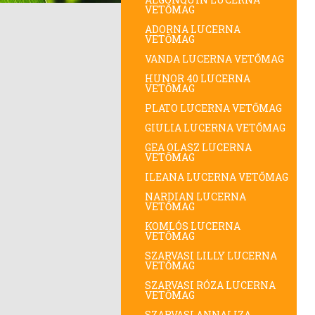
VETŐMAG
ADORNA LUCERNA
VETŐMAG
VANDA LUCERNA VETŐMAG
HUNOR 40 LUCERNA
VETŐMAG
PLATO LUCERNA VETŐMAG
GIULIA LUCERNA VETŐMAG
GEA OLASZ LUCERNA
VETŐMAG
ILEANA LUCERNA VETŐMAG
NARDIAN LUCERNA
VETŐMAG
KOMLÓS LUCERNA
VETŐMAG
SZARVASI LILLY LUCERNA
VETŐMAG
SZARVASI RÓZA LUCERNA
VETŐMAG
SZARVASI ANNALIZA