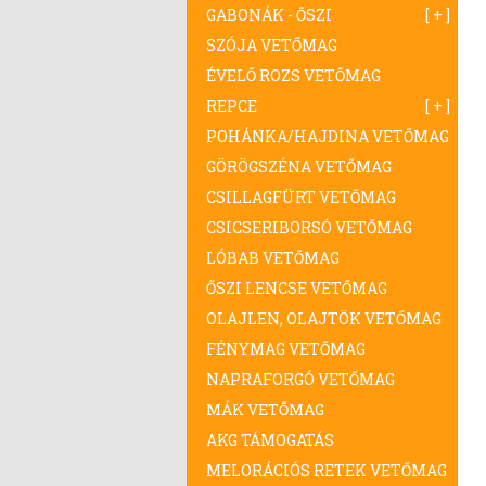
GABONÁK - ŐSZI
SZÓJA VETŐMAG
ÉVELŐ ROZS VETŐMAG
REPCE
POHÁNKA/HAJDINA VETŐMAG
GÖRÖGSZÉNA VETŐMAG
CSILLAGFÜRT VETŐMAG
CSICSERIBORSÓ VETŐMAG
LÓBAB VETŐMAG
ŐSZI LENCSE VETŐMAG
OLAJLEN, OLAJTÖK VETŐMAG
FÉNYMAG VETŐMAG
NAPRAFORGÓ VETŐMAG
MÁK VETŐMAG
AKG TÁMOGATÁS
MELORÁCIÓS RETEK VETŐMAG