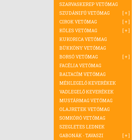
SZARVASKEREP VETŐMAG
SZUDÁNIFŰ VETŐMAG
CIROK VETŐMAG
KÖLES VETŐMAG
KUKORICA VETŐMAG
BÜKKÖNY VETŐMAG
BORSÓ VETŐMAG
FACÉLIA VETŐMAG
BALTACÍM VETŐMAG
MÉHLEGELŐ KEVERÉKEK
VADLEGELŐ KEVERÉKEK
MUSTÁRMAG VETŐMAG
OLAJRETEK VETŐMAG
SOMKÓRÓ VETŐMAG
SZEGLETES LEDNEK
GABONÁK - TAVASZI