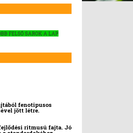
OBB FELSŐ SAROK A LAP
jtából fenotipusos
vel jött létre.
jlődési ritmusú fajta. Jó
a a standardokéhoz