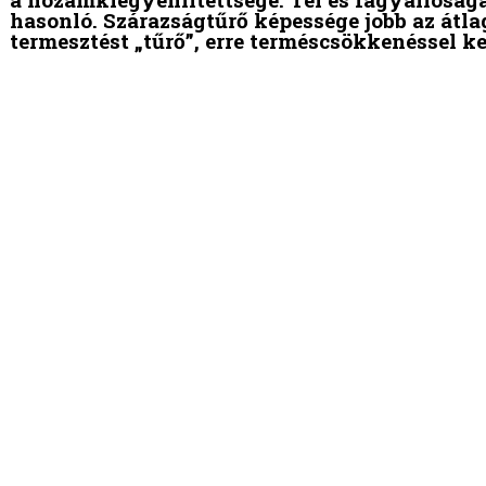
hasonló. Szárazságtűrő képessége jobb az átl
termesztést „tűrő”, erre terméscsökkenéssel ke