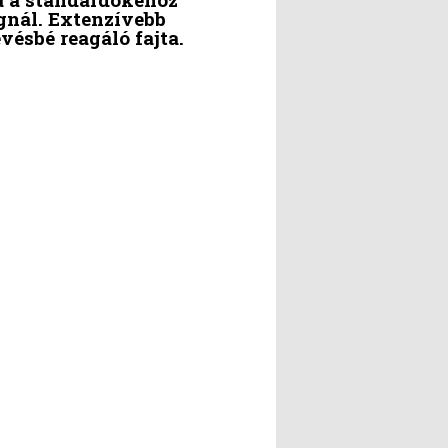
agnál. Extenzívebb
vésbé reagáló fajta.