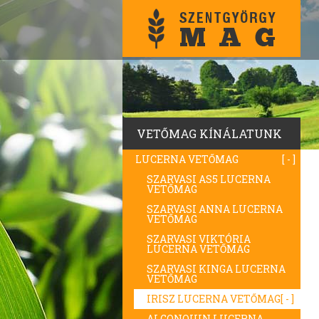
VETŐMAG KÍNÁLATUNK
LUCERNA VETŐMAG
SZARVASI AS5 LUCERNA
VETŐMAG
SZARVASI ANNA LUCERNA
VETŐMAG
SZARVASI VIKTÓRIA
LUCERNA VETŐMAG
SZARVASI KINGA LUCERNA
VETŐMAG
IRISZ LUCERNA VETŐMAG
ALGONQUIN LUCERNA