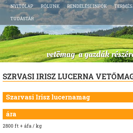
NYITÓLAP
RÓLUNK
RENDELÉSI INFÓK
TERMÉS
TUDÁSTÁR
SZRVASI IRISZ LUCERNA VETŐMA
Szarvasi Irisz lucernamag
ára
2800 ft + áfa / kg