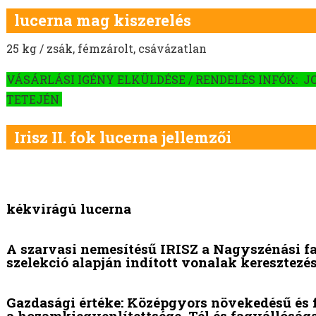
lucerna mag kiszerelés
25 kg / zsák, fémzárolt, csávázatlan
VÁSÁRLÁSI IGÉNY ELKÜLDÉSE / RENDELÉS INFÓK: J
TETEJÉN
Irisz II. fok lucerna jellemzői
kékvirágú lucerna
A szarvasi nemesítésű IRISZ a Nagyszénási fa
szelekció alapján indított vonalak keresztezésé
Gazdasági értéke: Középgyors növekedésű és fe
a hozamkiegyenlítettsége. Tél és fagyállóság