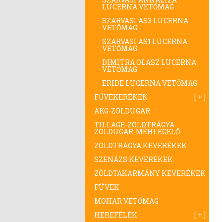
LUCERNA VETŐMAG
SZARVASI AS3 LUCERNA
VETŐMAG
SZARVASI AS1 LUCERNA
VETŐMAG
DIMITRA OLASZ LUCERNA
VETŐMAG
ERIDE LUCERNA VETŐMAG
FŰVEKERÉKEK
AKG-ZÖLDUGAR
TILLAGE-ZÖLDTRÁGYA-
ZÖLDUGAR-MÉHLEGELŐ
ZÖLDTRÁGYA KEVERÉKEK
SZENÁZS KEVERÉKEK
ZÖLDTAKARMÁNY KEVERÉKEK
FÜVEK
MOHAR VETŐMAG
HEREFÉLÉK