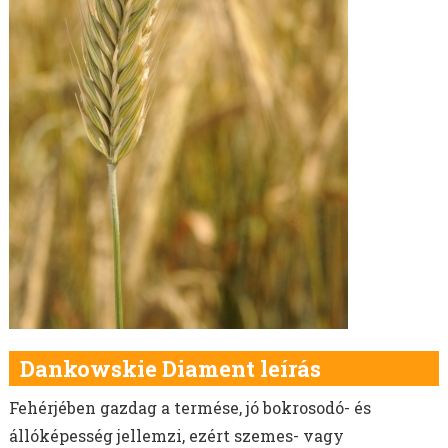
LÓBAB VETŐMAG
ŐSZI LENCSE VETŐMAG
OLAJLEN, OLAJTÖK VETŐMAG
FÉNYMAG VETŐMAG
NAPRAFORGÓ VETŐMAG
MÁK VETŐMAG
AKG TÁMOGATÁS
MELORÁCIÓS RETEK VETŐMAG
NÉGERMAG VETŐMAG
Dankowskie Diament leírás
Fehérjében gazdag a termése, jó bokrosodó- és
állóképesség jellemzi, ezért szemes- vagy