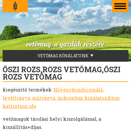
VETŐMAG KÍNÁLATUNK
LUCERNA VETŐMAG
ŐSZI ROZS,ROZS VETŐMAG,ŐSZI
FŰVEKERÉKEK
ROZS VETŐMAG
AKG-ZÖLDUGAR
kiegészítő termékek:
Növénykondicionáló,
TILLAGE-ZÖLDTRÁGYA-ZÖLDUGAR-MÉHLEGELŐ
levéltrágya, műtrágya, mikroelem kínálatunkhoz
ZÖLDTRÁGYA KEVERÉKEK
kattintson ide
SZENÁZS KEVERÉKEK
ZÖLDTAKARMÁNY KEVERÉKEK
vetőmagok tárolási helyi kiszolgálással, a
FÜVEK
kiszállítás+díjas.