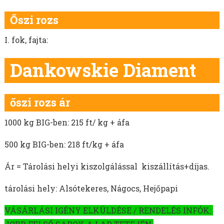
MOHAR VETŐMAG
HEREFÉLÉK
Őszi rozs
SZARVASKEREP VETŐMAG
I. fok, fajta:
SZUDÁNIFŰ VETŐMAG
CIROK VETŐMAG
Dankowskie Diament
KÖLES VETŐMAG
KUKORICA VETŐMAG
BÜKKÖNY VETŐMAG
őszi rozs ár
BORSÓ VETŐMAG
1000 kg BIG-ben: 215 ft/ kg + áfa
FACÉLIA VETŐMAG
BALTACÍM VETŐMAG
500 kg BIG-ben: 218 ft/kg + áfa
MÉHLEGELŐ KEVERÉKEK
Ár = Tárolási helyi kiszolgálással kiszállítás+díjas.
VADLEGELŐ KEVERÉKEK
MUSTÁRMAG VETŐMAG
tárolási hely: Alsótekeres, Nágocs, Hejőpapi
OLAJRETEK VETŐMAG
VÁSÁRLÁSI IGÉNY ELKÜLDÉSE / RENDELÉS INFÓK:
SOMKÓRÓ VETŐMAG