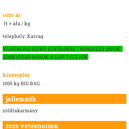
rozs ár
ft + áfa / kg
telephely: Karcag
VÁSÁRLÁSI IGÉNY ELKÜLDÉSE / RENDELÉS INFÓK:
JOBB FELSŐ SAROK A LAP TETEJÉN
kiszerelés
1000 kg BIG BAG
jellemzők
zöldtakarmány
rozs vetésnorma: