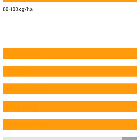
80-100kg/ha
rozs eladó
gabona
rozs gabona
rozs mag
gabona árak