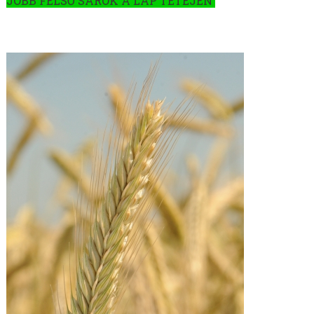
JOBB FELSŐ SAROK A LAP TETEJÉN
SZEGLETES LEDNEK
GABONÁK - TAVASZI
GABONÁK - ŐSZI
ŐSZI BÚZA VETŐMAG
ŐSZI ÁRPA VETŐMAG
ŐSZI ROZS VETŐMAG
ZÖLD ROZS VETŐMAG
ŐSZI ZAB, HOMOKI ZAB VETŐMAG
ŐSZI TRITIKÁLÉ VETŐMAG
SZÓJA VETŐMAG
ÉVELŐ ROZS VETŐMAG
REPCE
POHÁNKA/HAJDINA VETŐMAG
GÖRÖGSZÉNA VETŐMAG
CSILLAGFÜRT VETŐMAG
CSICSERIBORSÓ VETŐMAG