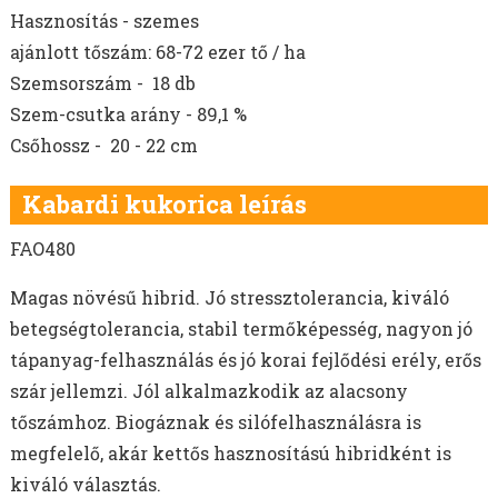
Hasznosítás - szemes
ajánlott tőszám: 68-72 ezer tő / ha
Szemsorszám - 18 db
Szem-csutka arány - 89,1 %
Csőhossz - 20 - 22 cm
Kabardi kukorica leírás
FAO480
Magas növésű hibrid. Jó stressztolerancia, kiváló
betegségtolerancia, stabil termőképesség, nagyon jó
tápanyag-felhasználás és jó korai fejlődési erély, erős
szár jellemzi. Jól alkalmazkodik az alacsony
tőszámhoz. Biogáznak és silófelhasználásra is
megfelelő, akár kettős hasznosítású hibridként is
kiváló választás.