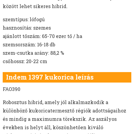
között lehet sikeres hibrid.
szemtípus: lófogú
hasznosítás: szemes
ajánlott tőszám: 65-70 ezer tő / ha
szemsorszám: 16-18 db
szem-csutka arány: 88,2 %
csőhossz: 20-22 cm
Indem 1397 kukorica leírás
FAO390
Robosztus hibrid, amely jól alkalmazkodik a
különböző kukoricatermesztő régiók adottságaihoz
és mindig a maximumra törekszik. Az aszályos
években is helyt áll, köszönhetően kiváló