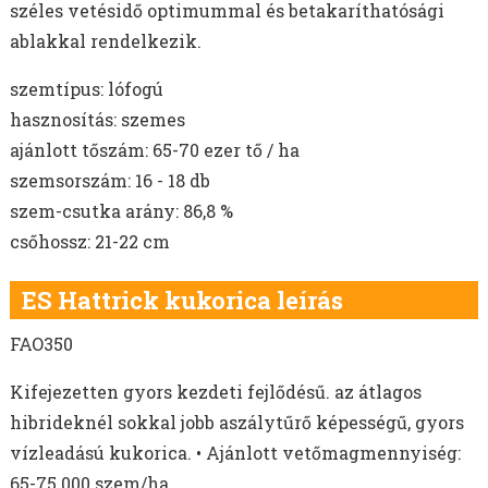
AKG TÁMOGATÁS
széles vetésidő optimummal és betakaríthatósági
MELORÁCIÓS RETEK VETŐMAG
ablakkal rendelkezik.
NÉGERMAG VETŐMAG
szemtípus: lófogú
hasznosítás: szemes
ajánlott tőszám: 65-70 ezer tő / ha
szemsorszám: 16 - 18 db
szem-csutka arány: 86,8 %
csőhossz: 21-22 cm
ES Hattrick kukorica leírás
FAO350
Kifejezetten gyors kezdeti fejlődésű. az átlagos
hibrideknél sokkal jobb aszálytűrő képességű, gyors
vízleadású kukorica. • Ajánlott vetőmagmennyiség:
65-75.000 szem/ha