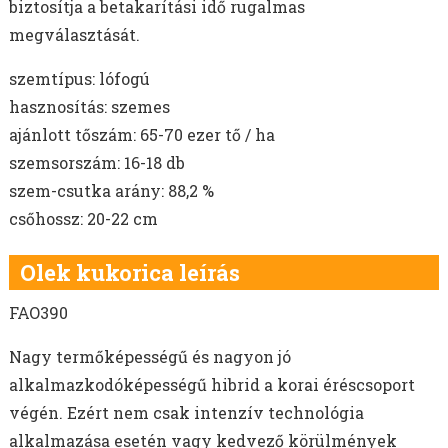
biztosítja a betakarítási idő rugalmas
megválasztását.
szemtípus: lófogú
hasznosítás: szemes
ajánlott tőszám: 65-70 ezer tő / ha
szemsorszám: 16-18 db
szem-csutka arány: 88,2 %
csőhossz: 20-22 cm
Olek kukorica leírás
FAO390
Nagy termőképességű és nagyon jó
alkalmazkodóképességű hibrid a korai éréscsoport
végén. Ezért nem csak intenzív technológia
alkalmazása esetén vagy kedvező körülmények