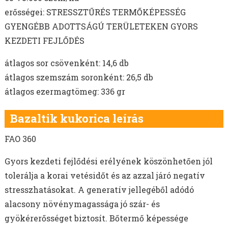
erősségei: STRESSZTŰRÉS TERMŐKÉPESSÉG
GYENGÉBB ADOTTSÁGÚ TERÜLETEKEN GYORS
KEZDETI FEJLŐDÉS
átlagos sor csövenként: 14,6 db
átlagos szemszám soronként: 26,5 db
átlagos ezermagtömeg: 336 gr
Bazaltik kukorica leírás
FAO 360
Gyors kezdeti fejlődési erélyének köszönhetően jól
tolerálja a korai vetésidőt és az azzal járó negatív
stresszhatásokat. A generatív jellegéből adódó
alacsony növénymagassága jó szár- és
gyökérerősséget biztosít. Bőtermő képessége