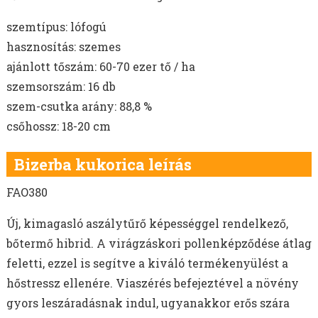
szemtípus: lófogú
hasznosítás: szemes
ajánlott tőszám: 60-70 ezer tő / ha
szemsorszám: 16 db
szem-csutka arány: 88,8 %
csőhossz: 18-20 cm
Bizerba kukorica leírás
FAO380
Új, kimagasló aszálytűrő képességgel rendelkező,
bőtermő hibrid. A virágzáskori pollenképződése átlag
feletti, ezzel is segítve a kiváló termékenyülést a
hőstressz ellenére. Viaszérés befejeztével a növény
gyors leszáradásnak indul, ugyanakkor erős szára