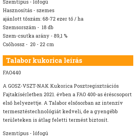
Szemtípus - lófogú
Hasznosítás - szemes
ajánlott tőszám: 68-72 ezer tő / ha
Szemsorszám - 18 db
Szem-csutka arány - 89,1 %
Csőhossz - 20 - 22 cm
Talabor kukorica leírás
FAO440
A GOSZ-VSZT-NAK Kukorica Posztregisztrációs
Fajtakísérletben 2021. évben a FAO 400-as éréscsoport
első helyezettje. A Talabor elsősorban az intenzív
termesztéstechnológiát kedveli, de a gyengébb
területeken is átlag feletti termést biztosít.
Szemtípus - lófogú