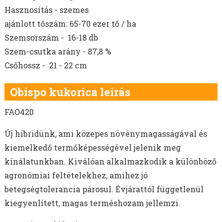
Hasznosítás - szemes
ajánlott tőszám: 65-70 ezer tő / ha
Szemsorszám - 16-18 db
Szem-csutka arány - 87,8 %
Csőhossz - 21 - 22 cm
Obispo kukorica leírás
FAO420
Új hibridünk, ami közepes növénymagasságával és
kiemelkedő termőképességével jelenik meg
kínálatunkban. Kiválóan alkalmazkodik a különböző
agronómiai feltételekhez, amihez jó
betegségtolerancia párosul. Évjárattól függetlenül
kiegyenlített, magas terméshozam jellemzi.