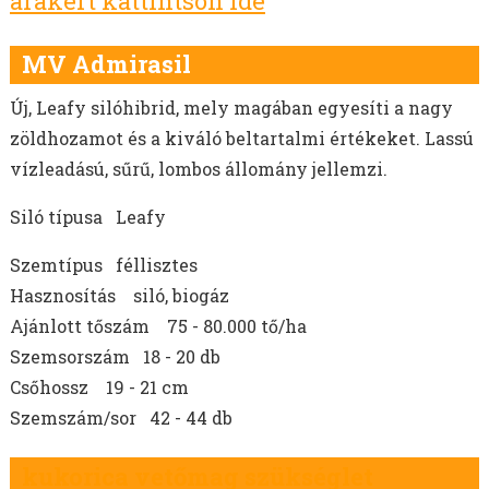
árakért kattintson ide
MOHAR VETŐMAG
HEREFÉLÉK
MV Admirasil
SZARVASKEREP VETŐMAG
SZUDÁNIFŰ VETŐMAG
Új, Leafy silóhibrid, mely magában egyesíti a nagy
CIROK VETŐMAG
zöldhozamot és a kiváló beltartalmi értékeket. Lassú
KÖLES VETŐMAG
vízleadású, sűrű, lombos állomány jellemzi.
KUKORICA VETŐMAG
BÜKKÖNY VETŐMAG
Siló típusa ​Leafy
BORSÓ VETŐMAG
Szemtípus féllisztes
FACÉLIA VETŐMAG
Hasznosítás siló, biogáz
BALTACÍM VETŐMAG
Ajánlott tőszám 75 - 80.000 tő/ha
MÉHLEGELŐ KEVERÉKEK
Szemsorszám 18 - 20 db
VADLEGELŐ KEVERÉKEK
Csőhossz 19 - 21 cm
MUSTÁRMAG VETŐMAG
Szemszám/sor 42 - 44 db
OLAJRETEK VETŐMAG
SOMKÓRÓ VETŐMAG
kukorica vetőmag szükséglet