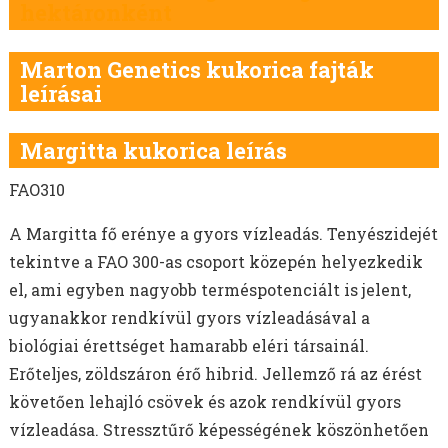
SZEGLETES LEDNEK
hektáronként
GABONÁK - TAVASZI
GABONÁK - ŐSZI
Marton Genetics kukorica fajták
SZÓJA VETŐMAG
leírásai
ÉVELŐ ROZS VETŐMAG
REPCE
Margitta kukorica leírás
POHÁNKA/HAJDINA VETŐMAG
FAO310
GÖRÖGSZÉNA VETŐMAG
CSILLAGFÜRT VETŐMAG
A Margitta fő erénye a gyors vízleadás. Tenyészidejét
CSICSERIBORSÓ VETŐMAG
tekintve a FAO 300-as csoport közepén helyezkedik
LÓBAB VETŐMAG
el, ami egyben nagyobb terméspotenciált is jelent,
ŐSZI LENCSE VETŐMAG
ugyanakkor rendkívül gyors vízleadásával a
OLAJLEN, OLAJTÖK VETŐMAG
biológiai érettséget hamarabb eléri társainál.
FÉNYMAG VETŐMAG
Erőteljes, zöldszáron érő hibrid. Jellemző rá az érést
NAPRAFORGÓ VETŐMAG
követően lehajló csövek és azok rendkívül gyors
MÁK VETŐMAG
vízleadása. Stressztűrő képességének köszönhetően