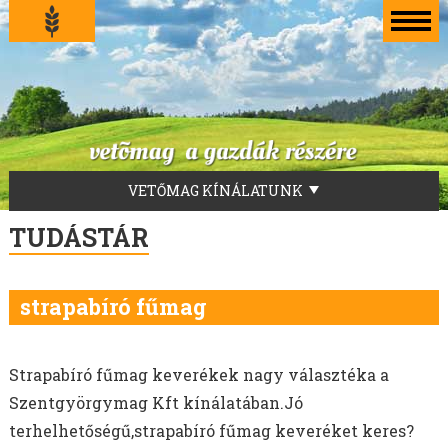
VETŐMAG KÍNÁLATUNK
LUCERNA VETŐMAG
TUDÁSTÁR
FŰVEKERÉKEK
AKG-ZÖLDUGAR
strapabíró fűmag
TILLAGE-ZÖLDTRÁGYA-ZÖLDUGAR-MÉHLEGELŐ
ZÖLDTRÁGYA KEVERÉKEK
SZENÁZS KEVERÉKEK
Strapabíró fűmag keverékek nagy választéka a
ZÖLDTAKARMÁNY KEVERÉKEK
Szentgyörgymag Kft kínálatában.Jó
FÜVEK
terhelhetőségű,strapabíró fűmag keveréket keres?