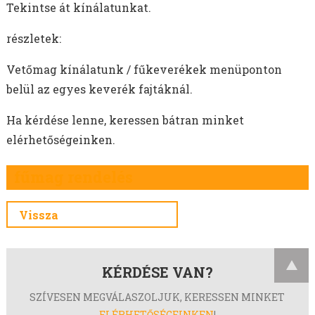
MOHAR VETŐMAG
Tekintse át kínálatunkat.
HEREFÉLÉK
részletek:
SZARVASKEREP VETŐMAG
SZUDÁNIFŰ VETŐMAG
Vetőmag kínálatunk / fűkeverékek menüponton
CIROK VETŐMAG
belül az egyes keverék fajtáknál.
KÖLES VETŐMAG
KUKORICA VETŐMAG
Ha kérdése lenne, keressen bátran minket
BÜKKÖNY VETŐMAG
elérhetőségeinken.
BORSÓ VETŐMAG
fűmag rendelés
FACÉLIA VETŐMAG
BALTACÍM VETŐMAG
Vissza
MÉHLEGELŐ KEVERÉKEK
VADLEGELŐ KEVERÉKEK
MUSTÁRMAG VETŐMAG
KÉRDÉSE VAN?
OLAJRETEK VETŐMAG
SOMKÓRÓ VETŐMAG
SZÍVESEN MEGVÁLASZOLJUK, KERESSEN MINKET
ELÉRHETŐSÉGEINKEN
!