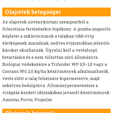
Olajretek betegségei
Az olajretek növénykórtani szempontból a
Sclerotinia fertőzésekre fogékony. A gomba szaporító
képletei a szkleróciumok a talajban több évig
életképesek maradnak, nedves évjáratokban jelentős
károkat okozhatnak. Ügyelni kell a vetésforgó
betartására és a nem túlzottan sűrű állományra.
Biológiai védekezésre a Trifender WP 0,5–1,0 vagy a
Contans WG 2,0 kg/ha készítmények alkalmazhatók,
vetés előtt a talaj felszínére kipermetezve, majd
sekélyen bedolgozva. Állománypermetezésre a
virágzás kezdeti időszakában javasolt készítmények:
Amistar, Pictor, Propulse.