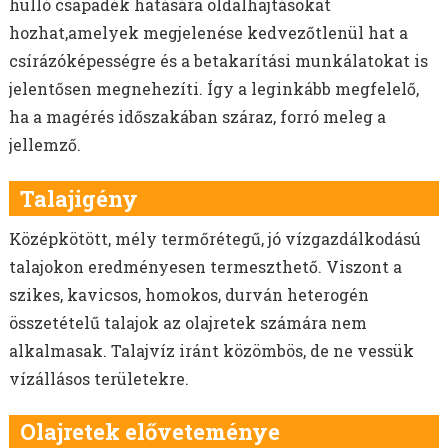
SZEGLETES LEDNEK
hulló csapadék hatására oldalhajtásokat
GABONÁK - TAVASZI
hozhat,amelyek megjelenése kedvezőtlenül hat a
GABONÁK - ŐSZI
csírázóképességre és a betakarítási munkálatokat is
SZÓJA VETŐMAG
jelentősen megnehezíti. Így a leginkább megfelelő,
ÉVELŐ ROZS VETŐMAG
ha a magérés időszakában száraz, forró meleg a
REPCE
jellemző.
POHÁNKA/HAJDINA VETŐMAG
Talajigény
GÖRÖGSZÉNA VETŐMAG
CSILLAGFÜRT VETŐMAG
Középkötött, mély termőrétegű, jó vízgazdálkodású
CSICSERIBORSÓ VETŐMAG
talajokon eredményesen termeszthető. Viszont a
LÓBAB VETŐMAG
szikes, kavicsos, homokos, durván heterogén
ŐSZI LENCSE VETŐMAG
összetételű talajok az olajretek számára nem
OLAJLEN, OLAJTÖK VETŐMAG
alkalmasak. Talajvíz iránt közömbös, de ne vessük
FÉNYMAG VETŐMAG
vízállásos területekre.
NAPRAFORGÓ VETŐMAG
MÁK VETŐMAG
Olajretek előveteménye