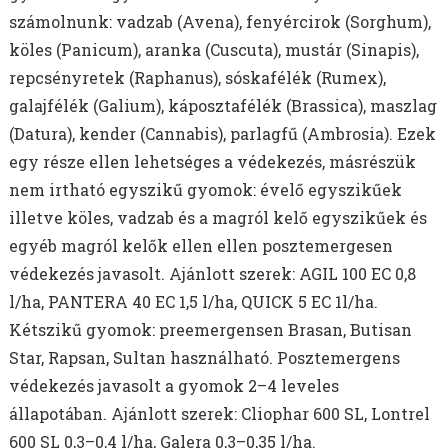
számolnunk: vadzab (Avena), fenyércirok (Sorghum),
köles (Panicum), aranka (Cuscuta), mustár (Sinapis),
repcsényretek (Raphanus), sóskafélék (Rumex),
galajfélék (Galium), káposztafélék (Brassica), maszlag
(Datura), kender (Cannabis), parlagfű (Ambrosia). Ezek
egy része ellen lehetséges a védekezés, másrészük
nem irtható egyszikű gyomok: évelő egyszikűek
illetve köles, vadzab és a magról kelő egyszikűek és
egyéb magról kelők ellen ellen posztemergesen
védekezés javasolt. Ajánlott szerek: AGIL 100 EC 0,8
l/ha, PANTERA 40 EC 1,5 l/ha, QUICK 5 EC 1l/ha.
Kétszikű gyomok: preemergensen Brasan, Butisan
Star, Rapsan, Sultan használható. Posztemergens
védekezés javasolt a gyomok 2–4 leveles
állapotában. Ajánlott szerek: Cliophar 600 SL, Lontrel
600 SL 0,3–0,4 l/ha, Galera 0,3–0,35 l/ha.