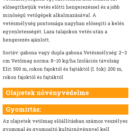
elősegíthetjük vetés előtti hengerezéssel és a jobb
minőségű vetőgépek alkalmazásával. A
vetésmélység pontossága nagyban elősegíti a kelés
egyenletességét. Laza talajokon vetés után a
hengerezés ajánlott.
Sortáv: gabona vagy dupla gabona Vetésmélység: 2–3
cm Vetőmag norma: 8–10 kg/ha Izolációs távolság
Elit: 500 m, rokon fajoktól és fajtáktól (I. fok): 200 m,
rokon fajoktól és fajtáktól
Olajretek növényvédelme
Gyomirtás:
Az olajretek vetőmag előállításban számos veszélyes
gyommal és gyomosító kultúrnövénnyel kell