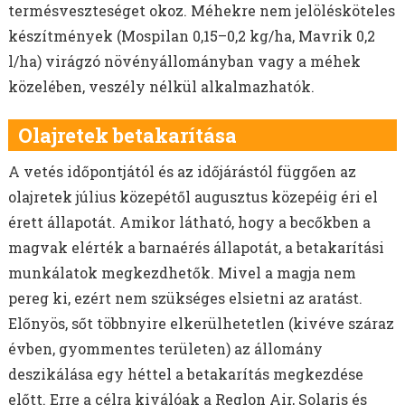
termésveszteséget okoz. Méhekre nem jelölésköteles
készítmények (Mospilan 0,15–0,2 kg/ha, Mavrik 0,2
l/ha) virágzó növényállományban vagy a méhek
közelében, veszély nélkül alkalmazhatók.
Olajretek betakarítása
A vetés időpontjától és az időjárástól függően az
olajretek július közepétől augusztus közepéig éri el
érett állapotát. Amikor látható, hogy a becőkben a
magvak elérték a barnaérés állapotát, a betakarítási
munkálatok megkezdhetők. Mivel a magja nem
pereg ki, ezért nem szükséges elsietni az aratást.
Előnyös, sőt többnyire elkerülhetetlen (kivéve száraz
évben, gyommentes területen) az állomány
deszikálása egy héttel a betakarítás megkezdése
előtt. Erre a célra kiválóak a Reglon Air, Solaris és