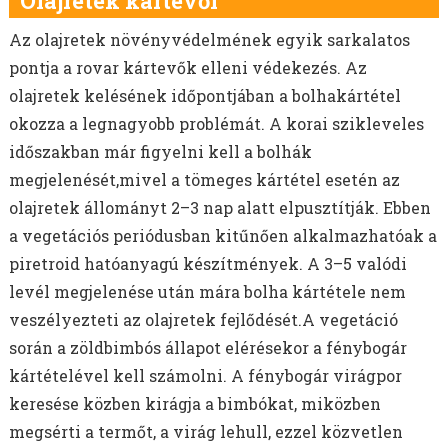
Olajretek kártevői
Az olajretek növényvédelmének egyik sarkalatos
pontja a rovar kártevők elleni védekezés. Az
olajretek kelésének időpontjában a bolhakártétel
okozza a legnagyobb problémát. A korai szikleveles
időszakban már figyelni kell a bolhák
megjelenését,mivel a tömeges kártétel esetén az
olajretek állományt 2–3 nap alatt elpusztítják. Ebben
a vegetációs periódusban kitűnően alkalmazhatóak a
piretroid hatóanyagú készítmények. A 3–5 valódi
levél megjelenése után mára bolha kártétele nem
veszélyezteti az olajretek fejlődését.A vegetáció
során a zöldbimbós állapot elérésekor a fénybogár
kártételével kell számolni. A fénybogár virágpor
keresése közben kirágja a bimbókat, miközben
megsérti a termőt, a virág lehull, ezzel közvetlen